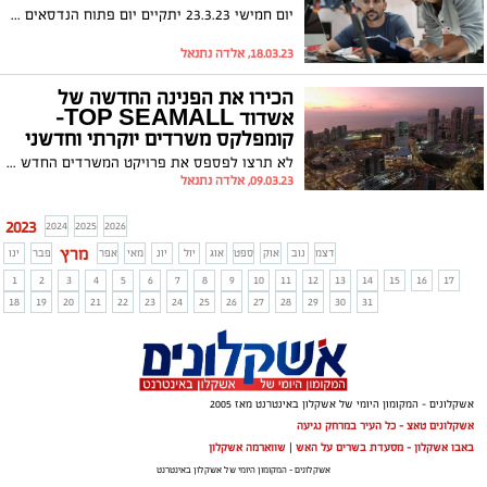
יום חמישי 23.3.23 יתקיים יום פתוח הנדסאים במכללה למנהל אשדוד למגוון מסלולי לימוד
18.03.23, אלדה נתנאל
הכירו את הפנינה החדשה של
אשדוד TOP SEAMALL-
קומפלקס משרדים יוקרתי וחדשני
עם נוף מרהיב לים
לא תרצו לפספס את פרויקט המשרדים החדש של קניון סימול. קבוצת JTLV בימים אלו החלה את בניית פרויקט TOP SEAMALL היוקרתי פרויקט משרדים להשכרה בלב העיר אשדוד, שמציב סטנדרטים חדשים לנדל"ן בישראל, הכניסה ב2024
09.03.23, אלדה נתנאל
2023
2024
2025
2026
מרץ
דצמ
נוב
אוק
ספט
אוג
יול
יונ
מאי
אפר
פבר
ינו
1
2
3
4
5
6
7
8
9
10
11
12
13
14
15
16
17
18
19
20
21
22
23
24
25
26
27
28
29
30
31
אשקלונים - המקומון היומי של אשקלון באינטרנט מאז 2005
אשקלונים טאצ - כל העיר במרחק נגיעה
באבו אשקלון - מסעדת בשרים על האש
|
שווארמה אשקלון
אשקלונים - המקומון היומי של אשקלון באינטרנט