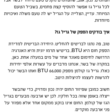
הפחמים. נכון, אגב, שהפחמים מקנים טעם מיוחד לבשר אבל
לכל גריל גז אפשר להוסיף קצת פחמים, בשביל הטעם
המיוחד. עדיין, הצלייה על הגריל יש לה טעם משלה ואיכויות
מיוחדות.
איך בודקים הספק של גריל גז?
טוב, פה נתנו לבריטים להחליט. היחידה הבריטית למדידת
הספק חום היא
BTU
, בריטיש תרמו יונית והיא האנרגיה
הדרושה לחימום פאונד אחד של מים במעלה אחת. כאן,
במקרה של בשר, אנחנו מדברים על עשרות אלפי יחידות
כאלו. גריל גז קולמן מספק 66,000
BTU
ואתו הבשר יכול
להרשות לעצמו להיצלות היטב.
חשוב כמובן שפיזור החום יהיה נכון ומדויק, כדי שהבשר
ייצלה באופן שווה בכל חלקיו. לכן יש ארבעה מבערים בגריל
הגז של קולמן. החום אינו בוקע ממקום אחד אלא מפוזר על
פני ארבעה מוקדים.