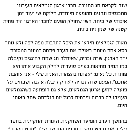
שנה לקראת חג החנוכה, חברי ארגון הגמלאים העירוני
מתכנסים ונהנים מהופעה מיוחדת, חלוקת שי ועוד זמן
איכותי של ביחד. השי שחולק הפעם לחברי הארגון היה פחית
קטנה של שמן זית כתית.
מאות הגמלאים מילאו את היכל התרבות מפה לפה ולא נותר
כסא אחד מיותם באולם. את הערב פתחה כמיטב המסורת
יו"ר הארגון, שרה זכריה, שאיחלה חג שמח לחוגגים וקיבלה
כמו תמיד מחיאות כפיים סוערות לחלק הקבוע איתו היא
פותחת כל נאום: "אפתח בהצהרת האמת שלי - אני אוהבת
אתכם". הפעם שרה זכריה לא רק קיבלה אהבה ושבחים על
פועלה למען ארגון הגמלאים, אלא גם הופתעה כשהגמלאים
העניקו לה ברכות ופרחים לרגל יום הולדתה שחל באותו
היום.
בהמשך הערב הופיעה השחקנית, הזמרת והחקיינית בחסד
עליון, אסנת וישינסקי, בתכנית החדשה שלה "מבט מקרוב"