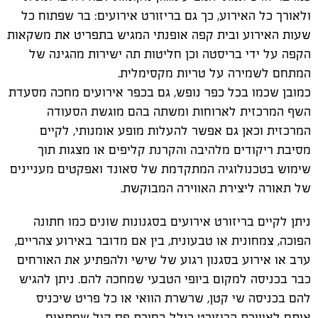
ולאורך כל האירוע, כך גם בריזורט אירועים: בר שפתוח כל
שעות האירוע ובית קפה אופנתי המגיש בתפריט את משקאות
הקפה על ידי בריסטה וכן חליטות תה ישירות מהגינה של
המתחם לשמירה על טריות מקסימלית.
כמובן שכמו בכל כפר נופש, גם בכפר אירועים מחכה מסעדת
השף המרכזית לארוחות ומשתה בהם מוגשת הסעודה
המרכזית וכאן גם אפשר להעלות מופע אומנותי, לקיים
מסיבת ריקודים מלהיבה והקרנת קליפים או מצגות תוך
שימוש בטכנולוגיה המתקדמת של סאונד ואפקטים מעניינים
של תאורה ליצירת האווירה המבוקשת.
ניתן לקיים בריזורט אירועים בסגנונות שונים כמו חתונה
הפוכה, צמחונית או טבעונית, בין אם מדובר באירוע צהריים,
ערב או אירוע בסגנון רגוע של שישי ולהפתיע את האורחים
כבר בכניסה למקום ביופי הטבעי שמחכה להם. ניתן להגיש
להם בכניסה שי קטן, שרשרת הוואי או כל פריט שיכניס
אותם לאווירת הריזורט כולל בחירת פס קול שמתאים