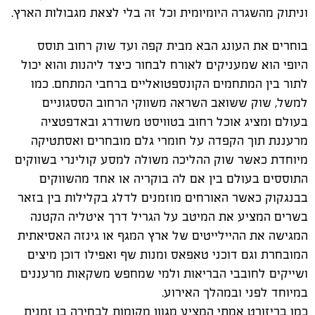
וניתוק מהשגרה היומיומית וכל זה בלי לצאת מגבולות הארץ.
בוחרים את העונג הבא מבית קפה ועד שוק רחוב תוסס
היופי הוא שמעניקים לאורח לבחור כיצד ליהנות והוא יכול
לתור בין המתחמים הקונספטואליים ברחבי המתחם. כמו
למשל, שוק ששואב השראה משווקי הרחוב הססגוניים
בעולם ומציג אוכל רחוב בטוויסט משודרג ובאדפטציה
מרעננת תוך הקפדה על חומרי גלם מובחרים ואסתטיקה
מיוחדת כאשר שוק ההליכה משולה למסע קולינרי בשווקים
התוססים בעולם בין אם לה בוקריה או אחד מהשווקים
בבנגקוק כאשר האורחים מוזמנים לדלג בקלילות בין בזאר
בשרים המציע את המיטב על הגריל דרך איטליה הקטנה
המגישה את ההיילייטים של ארץ המגף או גינזה האסיאתית
המובחרת וגם דוכני טאפאס ומנות שף ואפילו דוכן מיצים
ושייקים לחובבי הבריאות ולמי שמחפש משקאות מרעננים
במיוחד לפני ובמהלך האירוע.
כמו בריזורט אמתי המציע מגוון מקומות לבחירה בו זמנית