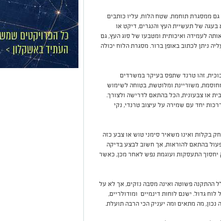
גם ממסגרת תוחמת. שטח הלוח, עליו כותבים
 בעגה של תעשיית העץ והנגרים, דיקט או
 12 ס"מ מה שהופך אותה לעמידה ואיכותית ומטבעו של סוג העץ, גם
ה ניתן לכתוב באופן ברור. מסגרת הלוח יכולה
כוכית, זהו טרנד שתפס בעיקר במשרדים
מחוסמת, משוריינת ומלוטשת, בטוחה לשימוש
בית או צבעונית, הכל בהתאם לדרישה ולצורך.
רכות יחד עם שמירה על עיצוב טרנדי, נקי
ק בקלות ואינו משאיר סימני טוש או צבע כזה
עול בהתאם להוראות, אך חשוב לבצע בדיקה
 יחסוך התעסקות ועוגמת נפש לאחר מכן, כאשר
לל ההתקנה פשוטה ואינה מסבה נזקים, אך לא על
לוח גדול. ישנם לוחות דינמיים ומודולריים,
נכון, מה מתאים ומה יעניק הכי הרבה תועלת.