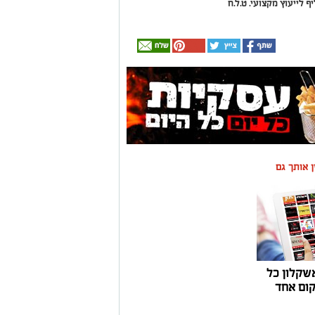
ף לייעוץ מקצועי. ט.ל.ח
ין אותך גם
שקלון כל
ום אחד