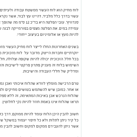
לוח מחיק הוא לוח העשוי ממשטח עבודה ולעיתים 
עשוי בדרך כלל מלביד, דהיינו עץ לבוד, אשר נקרא
סנדוויץ
'
. עובי הפלטה היא בד"כ
עמידה במים. את הפלטה מצפים בפורמייקה לבנה עלי
להיות מעץ או אלומיניום בעיצוב ייחודי.
בשנים האחרונות החלו לייצר לוח מחיק העשוי מז
יוקרתיים וחברות הייטק. מדובר על לוח מזכוכית 
בכל חלל. הזכוכית יכולה להיות שקופה וצלולה, חל
השימוש בלוח זה מעניק פתרון פרקטי לישיבות והד
ומדליק של חללי העבודה והישיבות.
טרם הרכישה מומלץ לוודא שהלוח איכותי ואכן נמח
או אחר. כמובן שיש להשתמש בטושים מחיקים ולפ
שהלוח הנרכש אכן באיכות המתאימה, זה ללא ספק
תראו שהלוח אינו באמת חוזר להיות נקי לחלוטין.
חשוב להבין היכן הלוח עומד להיות ממוקם, דרך כ
כל קיר ניתן לתלות ולא כל חיפוי יעמוד במשקל של 
אשר ניתן להעבירם ממקום למקום וחשוב להבין מה 