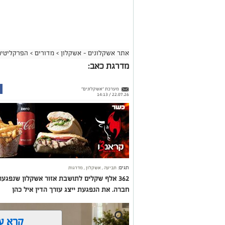
אתר אשקלונים - אשקלון
>
מדורים
>
הפרקליטים
מדרגת כאב:
מערכת "אשקלונים"
22.07.26 / 14:13
תגים:
תביעה
,
אשקלון
,
מדרגות
362 אלף שקלים לתושבת אזור אשקלון שנפג
חברה. את הנפגעת ייצג עורך הדין איל כהן
קרא ע