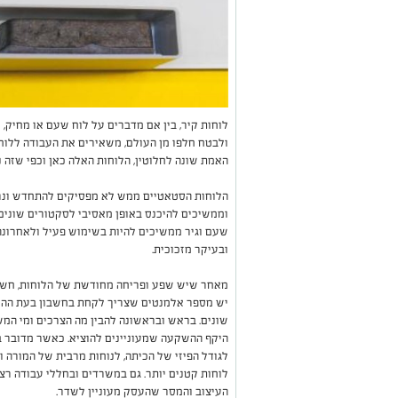
לוחות קיר, בין אם מדברים על לוח שעם או מחיק, 
ולבטח חלפו מן העולם, משאירים את העבודה ללוחו
האמת שונה לחלוטין, הלוחות האלה כאן וכפי שזה נ
הלוחות הסטאטיים ממש לא מפסיקים להתחדש ונראה
וממשיכים להיכנס באופן מאסיבי לסקטורים שונים 
שעם וגיר ממשיכים להיות בשימוש פעיל ולאחרונה
ובעיקר מזכוכית.
מאחר שיש שפע ופריחה מחודשת של הלוחות, חשוב
יש מספר אלמנטים שצריך לקחת בחשבון בעת ההח
שונים. בראש ובראשונה להבין מה הצרכים ומי המ
היקף ההשקעה שמעוניינים להוציא. כאשר מדובר ב
לגודל הפיזי של הכיתה, לנוחות מרבית של המורה ו
לוחות קטנים יותר. גם במשרדים ובחללי עבודה ר
העיצוב והמסר שהעסק מעוניין לשדר.