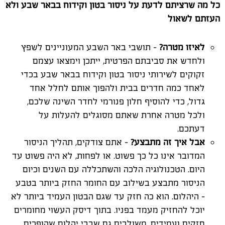
כל מה שרציתם לדעת על ניסור בטון וקידוח בבאר שבע ולא
העזתם לשאול
לאיזו מטרה?
– תושבי באר השבע המעוניינים לשפץ
ולחדש את סביבתם הפרטית, ייתכן וימצאו עצמם
זקוקים לשירותי ניסור בטון וקידוח בבאר שבע בכדי
לאחד כמה חדרים בבית ולהפוך אותם לחלל אחד
גדול, כדי להוסיף חלון פנורמי לחדר השינה שלכם,
ולכל מטרה אחרת שאתם מסוגלים להעלות על
דעתכם.
אבל איך זה מתבצע?
– אתם צודקים, תהליך הניסור
המדובר אינו כל כך פשוט. או לפחות, לא היה פשוט עד
היום. הטכנולוגיה הלכה והשתכללה עם השנים וכיום
הניסור מתבצע בשילוב עם החומר החזק ביותר בטבע
– היהלום. הוא כה חזק עד שגם הבטון העמיד ביותר לא
יוכל להחזיק מעמד בפניו. בתוך דיסק העשוי מחומרים
חזקים ועמידים, משולבים גם שבבי יהלום שהופכים