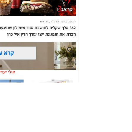
תגים:
תביעה
,
אשקלון
,
מדרגות
362 אלף שקלים לתושבת אזור אשקלון שנפג
חברה. את הנפגעת ייצג עורך הדין איל כהן
קרא ע
אולי יעני
משלוחים באשקלון כל
תיקון והתקנ
העסקים במקום אחד
חשמליים בד