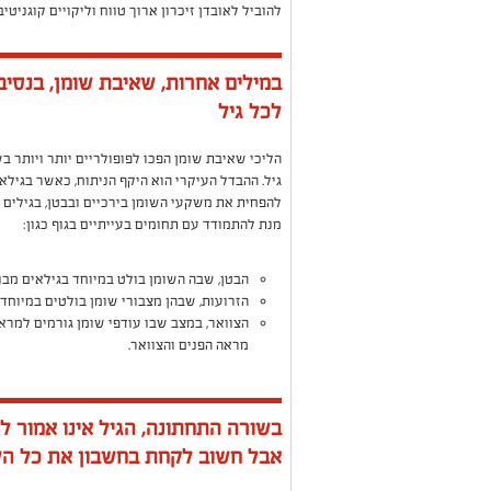
להוביל לאובדן זיכרון ארוך טווח וליקויים קוגניטיב
במילים אחרות, שאיבת שומן, בנסי
לכל גיל
הליכי שאיבת שומן הפכו לפופולריים יותר ויותר 
גיל. ההבדל העיקרי הוא היקף הניתוח, כאשר בגילא
להפחית את משקעי השומן בירכיים ובבטן, בגילים מ
מנת להתמודד עם תחומים בעייתיים בגוף כגון:
הבטן, שבה השומן בולט במיוחד בגילאים מבוג
הזרועות, שבהן מצבורי שומן בולטים במיוחד 
הצוואר, במצב שבו עודפי שומן גורמים למרא
מראה הפנים והצוואר.
בשורה התחתונה, הגיל אינו אמור ל
אבל חשוב לקחת בחשבון את כל הש