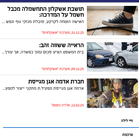
תושבת אשקלון התחשמלה מכבל
חשמל על המדרכה:
האישה הוטחה לקרקע, סובלת מנזקי גוף ונפש ונקבעה לה נכות לצמיתות; תביעה הוגשה נגד העירייה וחברת החשמל, בית המשפט מינה מומחים רפואיים. את האישה מייצג עו"ד איל כהן
31.12.25, מערכת "אשקלונים"
הראייה ששווה זהב:
בית המשפט הציע סכום נמוך כפשרה, אך עורך הדין איל כהן שלף ראייה מרשיעה, והסכום שקיבל הפצוע מהתאונה השתנה לחלוטין.
09.12.25, מערכת "אשקלונים"
חברת אדמה אגן מגייסת
אדמה אגן מגייסת מפעיל.ת מתקני ייצור למפעל ותיק באשדוד עם תנאים מעולים!
12.02.25, אלדה נתנאל
חיי לילה
צרכנות