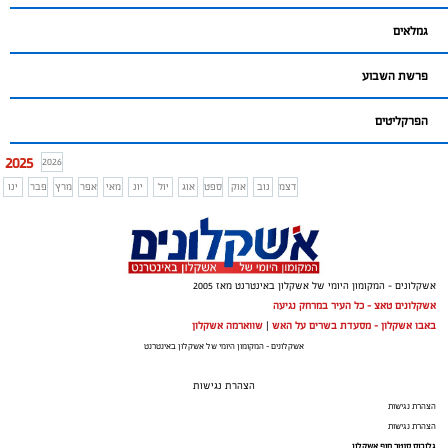
גמלאים
פרשת השבוע
הפרקליטים
2025
2026
דצמ
נוב
אוק
ספט
אוג
יול
יונ
מאי
אפר
מרץ
פבר
ינו
אשקלונים - המקומון היומי של אשקלון באינטרנט מאז 2005
אשקלונים טאצ - כל העיר במרחק נגיעה
באבו אשקלון - מסעדת בשרים על האש
|
שווארמה אשקלון
אשקלונים - המקומון היומי של אשקלון באינטרנט
הצהרת נגישות
הצהרת נגישות
הצהרת נגישות
גלובוס סנטר חוף אשקלון