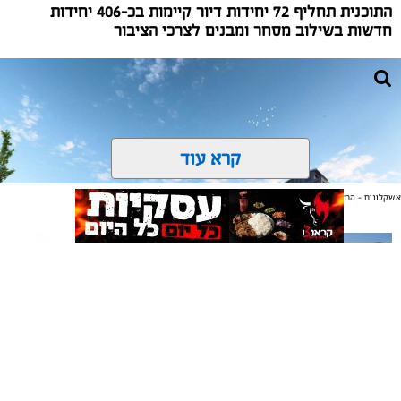
התוכנית תחליף 72 יחידות דיור קיימות בכ-406 יחידות
חדשות בשילוב מסחר ומבנים לצרכי הציבור
קרא עוד
אשקלונים - המקומון היומי של אשקלון באינטרנט
אולי יעניין אותך גם
תיקון והתקנה שערים חשמליים
משלוחים באשקלון כל העסקים
קרדיט הדמייה: חברת ד.נ ימין יזום והשקעות בע"מ
בדרום
במקום אחד