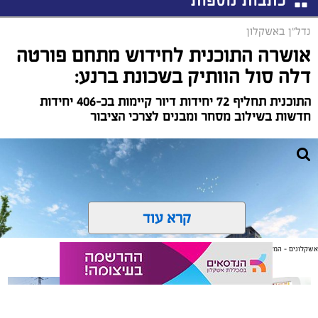
כתבות נוספות
נדל"ן באשקלון
אושרה התוכנית לחידוש מתחם פורטה
דלה סול הוותיק בשכונת ברנע:
התוכנית תחליף 72 יחידות דיור קיימות בכ-406 יחידות
חדשות בשילוב מסחר ומבנים לצרכי הציבור
קרא עוד
אשקלונים - המקומון היומי של אשקלון באינטרנט
אולי יעניין אותך גם