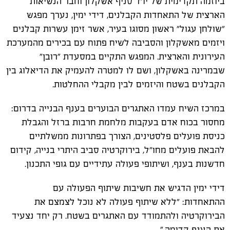
ביוזמה תקדימית של יו"ר סניף אשקלון וחבר הנשיאות
הארצית של התאחדות הקבלנים, דידי ימין, נערך מפגש
"שולחן עגול" ראשון מסוגו בעיר, אשר זימן עשרות קבלנים
ויזמים מאשקלון והסביבה לשיח פתוח עם בכירים מהמערכת
העירונית והארצית. המפגש התקיים במסעדת "רובן"
שבמרינה באשקלון, ושם לו למטרה להעמיק את הדיאלוג בין
הקבלנים בשטח והיזמים לבין מקבלי ההחלטות.
במרכז השיח עמדו האתגרים הבוערים בענף הבנייה בדרום:
מחסור בכוח אדם בעקבות מלחמת חרבות ברזל והגבלת
כניסת פועלים פלסטינים, הצורך בפתרונות ממשלתיים
להבאת פועלים מחו"ל, בירוקרטיה סביב היתרי בנייה, קידום
חדשנות בענף, ושיתופי פעולה עתידיים עם גופי התכנון.
דידי ימין הדגיש את חשיבות שיתוף הפעולה עם
ההתאחדות: "ללא שיתוף פעולה לא נוכל לצמצם את
הבירוקרטיה ולהתמודד עם האתגרים בשטח. רק יחד נצעיד
את הענף קדימה."