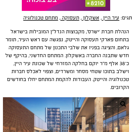
תגים:
עיר היין
,
אשקלון
,
תעסוקה
,
מתחם טכנולוגיה
הנהלת חברת ‘ישרס', מקבוצות הנדל"ן המובילות בישראל
בתחום פארקי תעסוקה והייטק, נפגשה עם ראש העיר, תומר
גלאם, והציגה בפניו את שלבי התכנון של מתחם התעסוקה
חדש שתבנה החברה באשקלון. המתחם החדשני, בהיקף של
כ־38 אלף מ”ר יוקם בחלקה המזרחי של שכונת עיר היין,
וישלב בתוכו שטחי מסחר ומשרדים, וצפוי לאכלס חברות
טכנולוגיה והייטק. העבודות להקמת המתחם יחלו בחודשים
הקרובים.