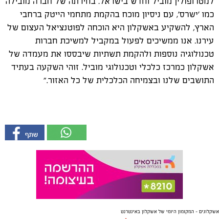
למטרופולין מוביל וחדש בישראל. בחירתה של חברה מובילה
כמו 'ישרס', עם ניסיון מוכח בהקמת מתחמי הייטק ברחבי
הארץ, להשקיע באשקלון היא הוכחה לפוטנציאל העצום של
עירנו. אנו ממשיכים לפעול במקביל למשיכת חברות
טכנולוגיה נוספות ולהקמת תשתיות שיבססו את מעמדה של
אשקלון כמרכז כלכלי וטכנולוגי מוביל. זוהי השקעה בעתיד
התושבים שלנו ובצמיחה הכלכלית של כל האזור.”
אשקלונים - המקומון היומי של אשקלון באינטרנט