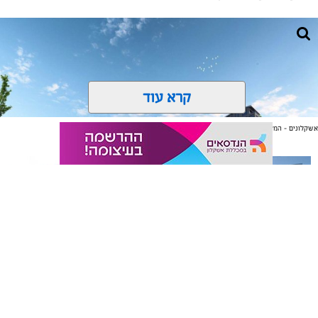
קרא עוד
אשקלונים - המקומון היומי של אשקלון באינטרנט
אולי יעניין אותך גם
תיקון והתקנה שערים חשמליים
משלוחים באשקלון כל העסקים
קרדיט הדמייה: חברת ד.נ ימין יזום והשקעות בע"מ
בדרום
במקום אחד
מערכת "אשקלונים" / 09:26 18.03.26