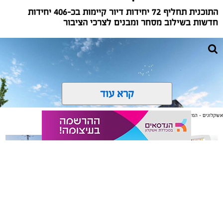
התוכנית תחליף 72 יחידות דיור קיימות בכ-406 יחידות
חדשות בשילוב מסחר ומבנים לצרכי הציבור
קרא עוד
אשקלונים - המקומון היומי של אשקלון באינטרנט
אולי יעניין אותך גם
משלוחים באשקלון כל העסקים
תיקון והתקנה שערים חשמליים
קרדיט הדמייה: חברת ד.נ ימין יזום והשקעות בע"מ
במקום אחד
בדרום