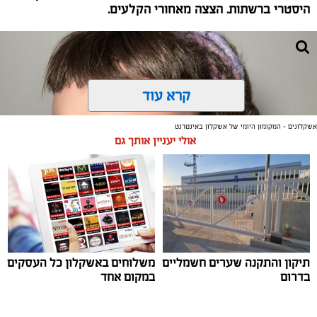
היסטרי ברשתות. הצצה מאחורי הקלעים.
צילום יחצ
קרא עוד
לכבוד טו באב ביקשנו מ
ורוניקה מייזלר, דיאטנית קלינית
בשיטת
NLP
ויועצת לחברת הרבלייף,
לעשות סדר בכימיה
אשקלונים - המקומון היומי של אשקלון באינטרנט
שמאחורי הפרפרים והחשקים, ובעיקר להבין למה לפעמים
אולי יעניין אותך גם
אנחנו לא רעבים לאוכל, אלא למשהו הרבה יותר עמוק
ובסיסי.
תיקון והתקנה שערים חשמליים
משלוחים באשקלון כל העסקים
בדרום
במקום אחד
דוגמנית של אבא, עונג שחף באיפור של ירין שחף, צילום גיא
יצחק