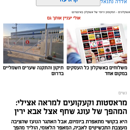
אלדה נתנאל / 09:38 23.07.26
אשקלונים - המקומון היומי של אשקלון באינטרנט
אולי יעניין אותך גם
תגים:
הורמוני האהבה והשפעתם על התזונה
משלוחים באשקלון כל העסקים
תיקון והתקנה שערים חשמליים
במקום אחד
בדרום
נשים
מראסטות וקעקועים למראה אצילי:
המהפך של עונג שחף אצל אבא ירין
היא בקושי מתאפרת ביומיום, אבל האתגר הנועז שהציבה
מעצבת התכשיטים לאביה, המאפר הלאומי, הוליד מהפך