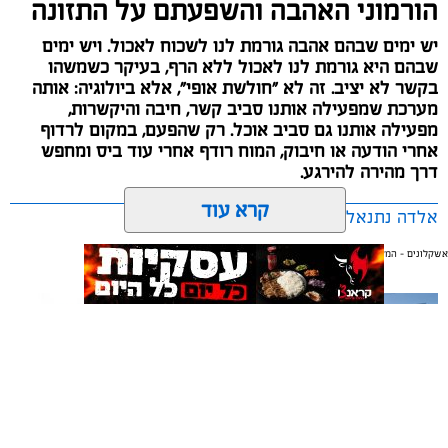
הורמוני האהבה והשפעתם על התזונה
יש ימים שבהם אהבה גורמת לנו לשכוח לאכול. ויש ימים
שבהם היא גורמת לנו לאכול ללא הרף, בעיקר כשמשהו
בקשר לא יציב. זה לא "חולשת אופי", אלא ביולוגיה: אותה
מערכת שמפעילה אותנו סביב קשר, חיבה והיקשרות,
מפעילה אותנו גם סביב אוכל. רק שהפעם, במקום לרדוף
אחרי הודעה או חיבוק, המוח רודף אחרי עוד ביס ומחפש
דרך מהירה להירגע.
קרא עוד
אלדה נתנאל / 09:38 23.07.26
אשקלונים - המקומון היומי של אשקלון באינטרנט
אולי יעניין אותך גם
תגים:
הורמוני האהבה והשפעתם על התזונה
תיקון והתקנה שערים חשמליים
משלוחים באשקלון כל העסקים