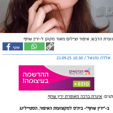
נערת הדבש, איפור וצילום מאור מקונן ל-ירין שחף
אלדה נתנאל / 10:30 21.09.25
תגים:
איגרת ברכה מאופרת ירין שחף
ב-"ירין שחף"- ביה'ס למקצועות האיפור, הסטיילינג