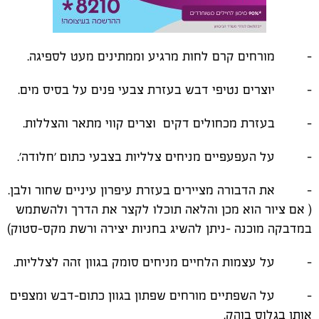
- מורחים קרם לחות מרגיע וממתינים מעט לספיגה.
- יוצרים נטיפי דבש בעזרת צבעי פנים על בסיס מים.
- בעזרת מכחולים דקים וצרים קווי מתאר והצללות.
- על העפעפיים מניחים צלליות בצבעי כתום 'חלודה'.
- את הדבורה מציירים בעזרת עיפרון עיניים שחור ולבן.
( אם ציור הוא מכן והלאה תוכלו לקצר את הדרך ולהשתמש
במדבקה מוכנה -ניתן להשיג בחניות יצירה ורשת מקס-סטוק)
- על עצמות הלחיים מניחים סומק בגוון זהה לצלליות.
- על השפתיים מורחים שפתון בגוון כתום-דבש ומצפים
אותן בגלוס בוהק.