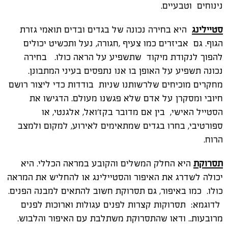
נינוחים וטבעיים.
סטיילינג
היא בחירה נכונה של בגדים ובדים תואמי גזרת
הגוף. גם אביזרים כמו צעיף ,חגורה, נעל ותכשיט יכולים
להפוך לנקודת מיקוד שתשפיע על הראה כולו. בחירה
נכונה תשפיע על האופן בו אנו נתפסים בעיני המתבונן.
מחקרים מוכיחים שלרשותנו שניות בודדות כדי ליצור רושם
חיובי ומסקרן על אדם שלא פגשנו מעולם. הדגישו את
הסטייל האישי, בין אם מדובר בקז'ואל, אלגנטי, או
ספורטיבי, בחרו בגדים שמתאימים לאירוע, למקום ולמצב
הרוח.
תסרוקת
היא החלק המשלים והקובע במראה הכללי. היא
יכולה לשדרג את האיפור והסטיילינג או להחליש את המראה
כולו. כמו באיפור, גם תסרוקת חשוב להתאים למבנה הפנים.
לדוגמא: תסרוקות קצרות לפנים עגולות וארוכות לפנים
מרובעות.. ודאו שהתסרוקת משתלבת עם האיפור והלבוש.