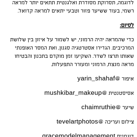
לדוגמה, תסרוקת מסודרת ואלגנטית תתאים יותר למראה
רשמי, בעוד ששיער פזור וטבעי יתאים למראה קז'ואל.
לסיום:
כדי שהמראה יהיה הרמוני, יש לשמור על איזון בין שלושת
המרכיבים. הגדירו אסטרטגיה סגנון, ואת המסר האופנתי
שאותו תרצו לשדר. השקיעו זמן מוקדם בתכנון והבטיחו
מראה מנצח, הרמוני ומעורר התפעלות.
איפור @
yarin_shahaf
אסיסטנטית @
mushkibar_makeup
שיער @
chaimruthie
צילום ועריכה @
tevelartphotos
דוגמנית
gracemodelmanagement