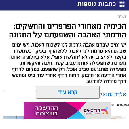
כתבות נוספות
נשים
הכימיה מאחורי הפרפרים והחשקים:
הורמוני האהבה והשפעתם על התזונה
יש ימים שבהם אהבה גורמת לנו לשכוח לאכול. ויש ימים
שבהם היא גורמת לנו לאכול ללא הרף, בעיקר כשמשהו
בקשר לא יציב. זה לא "חולשת אופי", אלא ביולוגיה: אותה
מערכת שמפעילה אותנו סביב קשר, חיבה והיקשרות,
מפעילה אותנו גם סביב אוכל. רק שהפעם, במקום לרדוף
אחרי הודעה או חיבוק, המוח רודף אחרי עוד ביס ומחפש
דרך מהירה להירגע.
קרא עוד
אלדה נתנאל / 09:38 23.07.26
אשקלונים - המקומון היומי של אשקלון באינטרנט
אולי יעניין אותך גם