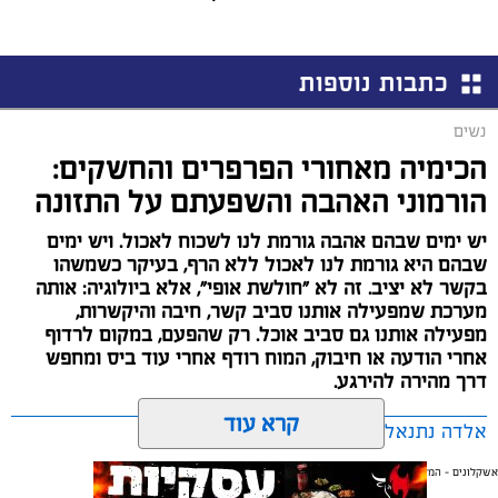
כתבות נוספות
נשים
הכימיה מאחורי הפרפרים והחשקים:
הורמוני האהבה והשפעתם על התזונה
יש ימים שבהם אהבה גורמת לנו לשכוח לאכול. ויש ימים
שבהם היא גורמת לנו לאכול ללא הרף, בעיקר כשמשהו
בקשר לא יציב. זה לא "חולשת אופי", אלא ביולוגיה: אותה
מערכת שמפעילה אותנו סביב קשר, חיבה והיקשרות,
מפעילה אותנו גם סביב אוכל. רק שהפעם, במקום לרדוף
אחרי הודעה או חיבוק, המוח רודף אחרי עוד ביס ומחפש
דרך מהירה להירגע.
קרא עוד
אלדה נתנאל / 09:38 23.07.26
אשקלונים - המקומון היומי של אשקלון באינטרנט
אולי יעניין אותך גם