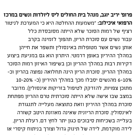
פרופ' יריב יוגב, מנהל בית החולים ליס ליולדות ו
נשים
במרכז
הרפואי איכילוב:
"משמעות ההחלטה היא כי המערכת לניטור
רציף של רמות הסוכר שלא הייתה מסובסדת כלל
עבור
נשים
עם סוכרת הריון, תהפוך לזמינה בקרב
אותן
נשים
אשר מטופלות באינסולין ותשפר את חייהן
במהלך ההיריון באופן דרמטי. היתרון הוא גם במניעת ביצוע
דקירות רבות במהלך ההריון וכן בשיפור האיזון רמות הסוכר
במהלך ההריון. סוכרת הריון הינה תחלואה נפוצה בהריון וכ-
6-10% מה
נשים
יסבלו מכך במהלך ההיריון (כ- 10-20%
מתוכן צפויות, להזדקק לטיפול בזריקות אינסולין). מדובר
במצב שבו אישה שלא הייתה סוכרתית טרם ההריון מפתחת
סוכרת במהלך ההיריון וזאת כתוצאה מעלייה לתנגודת
לאינסולין. סוכרת הריונית שאינה מאוזנת היטב קשורה
בעלייה בשכיחות סיבוכים כגון יתר לחץ דם, רעלת הריון,
לידה מוקדמת, לידה של תינוק גדול וצורך בניתוח קיסרי או