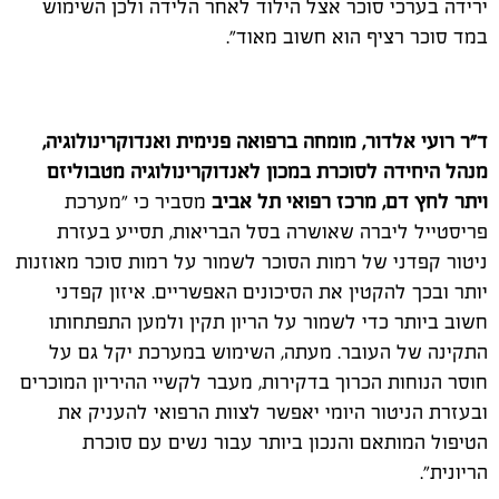
ירידה בערכי סוכר אצל הילוד לאחר הלידה ולכן השימוש
במד סוכר רציף הוא חשוב מאוד".
ד"ר רועי אלדור, מומחה ברפואה פנימית ואנדוקרינולוגיה,
מנהל היחידה לסוכרת במכון לאנדוקרינולוגיה מטבוליזם
ויתר לחץ דם, מרכז רפואי תל אביב
מסביר כי "מערכת
פריסטייל ליברה שאושרה בסל הבריאות, תסייע בעזרת
ניטור קפדני של רמות הסוכר לשמור על רמות סוכר מאוזנות
יותר ובכך להקטין את הסיכונים האפשריים. איזון קפדני
חשוב ביותר כדי לשמור על הריון תקין ולמען התפתחותו
התקינה של העובר. מעתה, השימוש במערכת יקל גם על
חוסר הנוחות הכרוך בדקירות, מעבר לקשיי ההיריון המוכרים
ובעזרת הניטור היומי יאפשר לצוות הרפואי להעניק את
הטיפול המותאם והנכון ביותר עבור
נשים
עם סוכרת
הריונית".