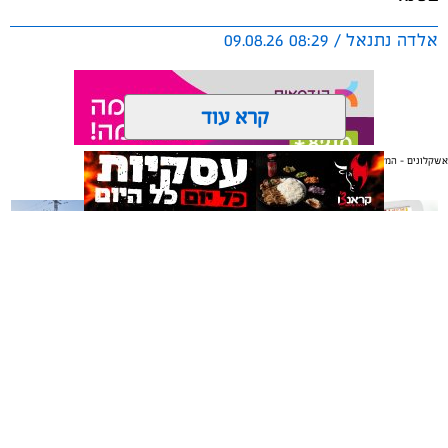
אלדה נתנאל / 08:29 09.08.26
קרא עוד
אשקלונים - המקומון היומי של אשקלון באינטרנט
אולי יעניין אותך גם
תגים:
ירין שחף
הקיץ הישראלי מציב בפנינו אתגר ביוטי לא פשוט בכל בוקר
מחדש: איך יוצאים מהבית מאופרים ומטופחים, מבלי לגלות
כעבור חצי שעה שהמייק-אפ "נוזל" והמסקרה נמרחת?
הלחות הגבוהה והחום הכבד גורמים לעור להפריש יותר שומן
וזיעה, ומאיימים להמיס כל לוק. כדי להבין איך מנצחים את
משלוחים באשקלון כל העסקים
תיקון והתקנה שערים חשמליים
במקום אחד
בדרום
מזג האוויר ונשארים רעננים, פנינו למאפר העל ומנהל בית
הספר למקצועות האיפור והתסרוקות,
ירין שחף
.