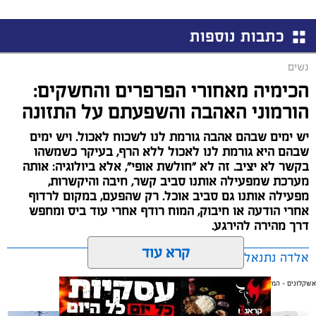
כתבות נוספות
נשים
הכימיה מאחורי הפרפרים והחשקים:
הורמוני האהבה והשפעתם על התזונה
יש ימים שבהם אהבה גורמת לנו לשכוח לאכול. ויש ימים
שבהם היא גורמת לנו לאכול ללא הרף, בעיקר כשמשהו
בקשר לא יציב. זה לא "חולשת אופי", אלא ביולוגיה: אותה
מערכת שמפעילה אותנו סביב קשר, חיבה והיקשרות,
מפעילה אותנו גם סביב אוכל. רק שהפעם, במקום לרדוף
אחרי הודעה או חיבוק, המוח רודף אחרי עוד ביס ומחפש
דרך מהירה להירגע.
קרא עוד
אלדה נתנאל / 09:38 23.07.26
אשקלונים - המקומון היומי של אשקלון באינטרנט
אולי יעניין אותך גם