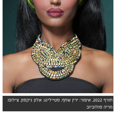
חורף 2022. איפור: ירין שחף, סטיילינג: אלון ניקסון. צילום:
מריה סולוביוב