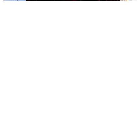
תגים:
הורמוני האהבה והשפעתם על התזונה
משלוחים באשקלון כל העסקים
תיקון והתקנה שערים חשמליים
במקום אחד
בדרום
אשקלונים - המקומון היומי של אשקלון באינטרנט מאז 2005
אשקלונים טאצ - כל העיר במרחק נגיעה
באבו אשקלון - מסעדת בשרים על האש
|
שווארמה אשקלון
אשקלונים - המקומון היומי של אשקלון באינטרנט
הצהרת נגישות
הצהרת נגישות
הצהרת נגישות