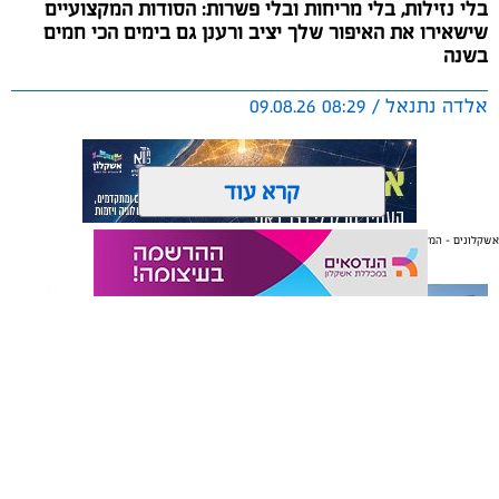
בלי נזילות, בלי מריחות ובלי פשרות: הסודות המקצועיים
שישאירו את האיפור שלך יציב ורענן גם בימים הכי חמים
בשנה
אלדה נתנאל / 08:29 09.08.26
קרא עוד
אשקלונים - המקומון היומי של אשקלון באינטרנט
אולי יעניין אותך גם
תגים:
ירין שחף
הקיץ הישראלי מציב בפנינו אתגר ביוטי לא פשוט בכל בוקר
מחדש: איך יוצאים מהבית מאופרים ומטופחים, מבלי לגלות
כעבור חצי שעה שהמייק-אפ "נוזל" והמסקרה נמרחת?
הלחות הגבוהה והחום הכבד גורמים לעור להפריש יותר שומן
וזיעה, ומאיימים להמיס כל לוק. כדי להבין איך מנצחים את
תיקון והתקנה שערים חשמליים
משלוחים באשקלון כל העסקים
בדרום
במקום אחד
מזג האוויר ונשארים רעננים, פנינו למאפר העל ומנהל בית