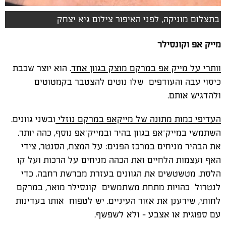
בתצלום מוניקה, לפני האיפור צילום גיא יצחק
מייק אפ וקונסילר
וותרי על מייק אפ במרקם מוצק בגוון אחד
. הוא יוצר שכבת
כיסוי עבה והעודפים שלו נוטים להצטבר בקמטוטים
ולהדגיש אותם.
העדיפי כמות מתונה של מייקאפ במרקם נוזלי
ובשני גוונים.
השתמשי במייק־אפ בגוון בהיר ובמייק־אפ נוסף, כהה יותר.
את הבהיר מניחים במרכז הפנים: על המצח, הסנטר, צידי
האף ועצמות הלחיים ואת הכהה מניחים על הרכות ועל קו
הלסת. מטשטשים את הגוונים בעזרת מברשת רחבה. כדי
לנטרול כהויות מתחת משתמשים קונסילר מואר, במרקם
לחותי, שירענן את אזור העיניים. יש לטפוח אותו בעדינות
עם ספוגית או אצבע – ולא לשפשף.