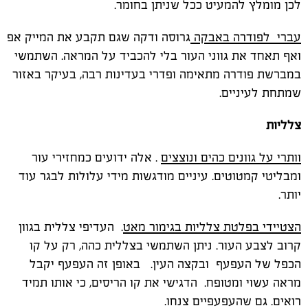
לכן מומלץ להמעיט ככל שניתן בחומר.
עברי לפודרה באבקה
גרוסה ודקה שגם תקבע את המייק אפ
ואף תאחד את גווני העור בלי להכביד על המראה. השתמשי
במברשת פודרה מתאימה ופדרי בעדינות רבה, בעיקר באזור
שמתחת לעיניים.
צלליות
וותרי על גוונים כהים ונוצצים
. אלה ידועים כמחזירי עור
ומבליטי קמטוטים. עיניים מודגשות מידי עלולות לבגר עוד
יותר.
הצטיידי בפלטת צלליות בגימור מאט
. העדיפי צללית בגוון
קרוב לצבע העור. ניתן השתמשי בצללית כהה, רק על קו
הכפל של העפעף ובקצה העין. באופן זה העפעף יקבל
מראה עשוי ומטופח. הדגישי את קו הריסים, כי אותו תמיד
רואים. גם שהעפעפיים צנחו.