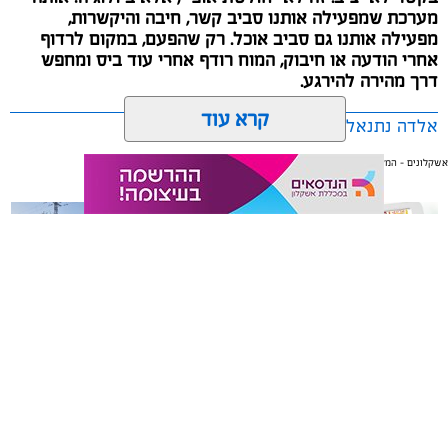
מערכת שמפעילה אותנו סביב קשר, חיבה והיקשרות,
מפעילה אותנו גם סביב אוכל. רק שהפעם, במקום לרדוף
אחרי הודעה או חיבוק, המוח רודף אחרי עוד ביס ומחפש
דרך מהירה להירגע.
קרא עוד
אלדה נתנאל / 09:38 23.07.26
אשקלונים - המקומון היומי של אשקלון באינטרנט
אולי יעניין אותך גם
תגים:
הורמוני האהבה והשפעתם על התזונה
משלוחים באשקלון כל העסקים
תיקון והתקנה שערים חשמליים
במקום אחד
בדרום