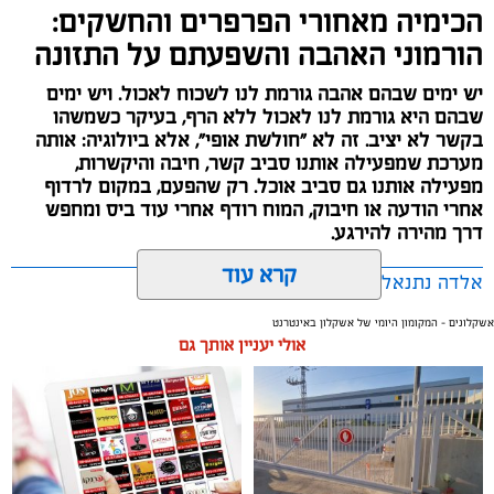
הכימיה מאחורי הפרפרים והחשקים:
הורמוני האהבה והשפעתם על התזונה
יש ימים שבהם אהבה גורמת לנו לשכוח לאכול. ויש ימים
שבהם היא גורמת לנו לאכול ללא הרף, בעיקר כשמשהו
בקשר לא יציב. זה לא "חולשת אופי", אלא ביולוגיה: אותה
מערכת שמפעילה אותנו סביב קשר, חיבה והיקשרות,
מפעילה אותנו גם סביב אוכל. רק שהפעם, במקום לרדוף
אחרי הודעה או חיבוק, המוח רודף אחרי עוד ביס ומחפש
דרך מהירה להירגע.
קרא עוד
אלדה נתנאל / 09:38 23.07.26
אשקלונים - המקומון היומי של אשקלון באינטרנט
אולי יעניין אותך גם
תגים:
הורמוני האהבה והשפעתם על התזונה