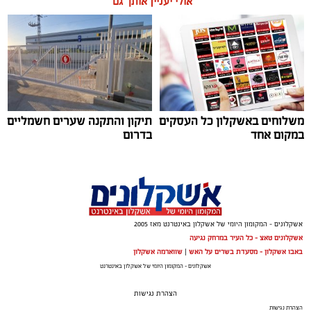
שמאחורי הפרפרים והחשקים, ובעיקר להבין למה לפעמים
אולי יעניין אותך גם
אנחנו לא רעבים לאוכל, אלא למשהו הרבה יותר עמוק
ובסיסי.
משלוחים באשקלון כל העסקים
תיקון והתקנה שערים חשמליים
במקום אחד
בדרום
דוגמנית של אבא, עונג שחף באיפור של ירין שחף, צילום גיא
יצחק
אלדה נתנאל / 09:19 08.07.26
אשקלונים - המקומון היומי של אשקלון באינטרנט מאז 2005
אשקלונים טאצ - כל העיר במרחק נגיעה
באבו אשקלון - מסעדת בשרים על האש
|
שווארמה אשקלון
אשקלונים - המקומון היומי של אשקלון באינטרנט
אוקסיטוצין
תגים:
המהפך של עונג שחף אצל אבא ירין
הצהרת נגישות
הצהרת נגישות