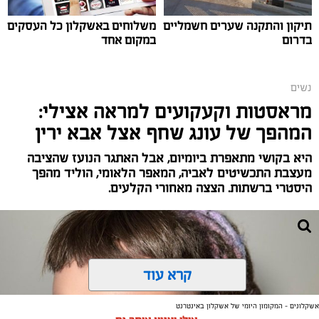
תיקון והתקנה שערים חשמליים
משלוחים באשקלון כל העסקים
בדרום
במקום אחד
נשים
מראסטות וקעקועים למראה אצילי:
המהפך של עונג שחף אצל אבא ירין
היא בקושי מתאפרת ביומיום, אבל האתגר הנועז שהציבה
מעצבת התכשיטים לאביה, המאפר הלאומי, הוליד מהפך
היסטרי ברשתות. הצצה מאחורי הקלעים.
צילום יחצ
קרא עוד
לכבוד טו באב ביקשנו מ
ורוניקה מייזלר, דיאטנית קלינית
בשיטת
NLP
ויועצת לחברת הרבלייף,
לעשות סדר בכימיה
אשקלונים - המקומון היומי של אשקלון באינטרנט