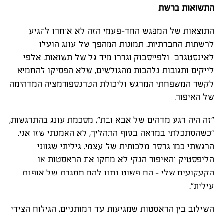
התשואות ברשת
התוצאות של המפגש החד-פעמי הזה לא איחרו להגיע
לרשתות החברתיות. תמונות המהפך של עונג הועלו
לאינסטגרם ולפייסבוק וגררו מיד גל של תשואות, אלפי
לייקים ותגובות נלהבות מהגולשים, שלא הפסיקו להחמיא
לקשר המשפחתי המרגש וליכולת הטרנספורמציה המדהימה
של האיפור
.
"
זה היה רגע מדהים של אבא ובת", מסכמת עונג בהתרגשות,
"כשהסתכלתי במראה בסוף התהליך, לא האמנתי שזו אני.
הרגשתי כמו גרסה מלכותית של עצמי. גיליתי שגווני
הליפסטיק והאיפור הנקי לא מחקו את הראסטות או
הקעקועים שלי – הם פשוט נתנו להם מסגרת של אופנת
עילית
".
השילוב בין הראסטות שמגיעות עד המותניים, הגילוח הצידי