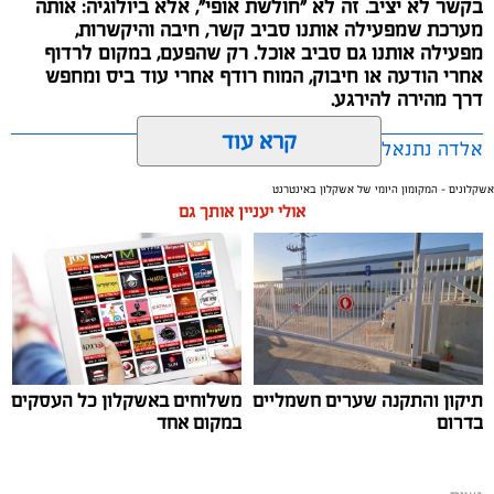
בקשר לא יציב. זה לא "חולשת אופי", אלא ביולוגיה: אותה
מערכת שמפעילה אותנו סביב קשר, חיבה והיקשרות,
מפעילה אותנו גם סביב אוכל. רק שהפעם, במקום לרדוף
אחרי הודעה או חיבוק, המוח רודף אחרי עוד ביס ומחפש
דרך מהירה להירגע.
קרא עוד
אלדה נתנאל / 09:38 23.07.26
אשקלונים - המקומון היומי של אשקלון באינטרנט
אולי יעניין אותך גם
תגים:
הורמוני האהבה והשפעתם על התזונה
תיקון והתקנה שערים חשמליים
משלוחים באשקלון כל העסקים
בדרום
במקום אחד