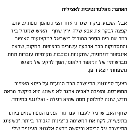
האתגר: מאלטרנטיבית לאצילית
אבל השבוע, ביקור שגרתי אחד הצית מהפך מפתיע. עונג
קפצה לבקר את אבא שלה, ירין שחף – האיש שמנהל ביד
רמה את בית הספר המוביל בישראל למקצועות האיפור
והתסרוקות כבר ארבעה עשורים ברציפות. המקום, שראה
אינספור דוגמניות, שחקניות וכוכבות מקומיות עוברות תחת
מברשותיו של המאפר הלאומי, הפך לרקע של מפגש
משפחתי יוצא דופן
.
בצעד ספונטני, התיישבה הבת הנועזת על כיסא האיפור
המפורסם, והציבה לאביה אתגר לא פשוט: היא ביקשה מראה
חדש, שונה לחלוטין ממה שהיא רגילה – ואלגנטי במיוחד
.
שחף האב, שרגיל לעבוד עם תווי הפנים המפורסמים ביותר
בתעשייה, לקח את המשימה ברצינות הגבוהה ביותר. "כשעונג
התיישבה על הכיסא וביקשה מראה אלגנטי, העיניים שלי