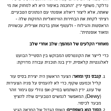
נדלקו", משתף ירין. "החכמה באיפור היא לא למחוק את מי
שאתה, אלא ליצור דיאלוג אופנתי עם הנתונים הטבעיים.
רציתי לקחת את הבחירות הוויזואליות החזקות שלה –
הראסטות והגילוח – ולעטוף אותן ברכות אצילית, עכשווית
ומאוד אופנתית
".
מאחורי הקלעים של המהפך: שלב אחרי שלב
כדי לייצר את הקונטרסט המבוקש בין הסטייל הבועט
לאלגנטיות קלאסית, ירין בנה תוכנית עבודה מדויקת
:
קנבס נקי ומואר
:
הצעד הראשון היה יצירת בסיס עור
קליל וכמעט שקוף, כדי לא להעמיס על פניה הצעירות
של עונג. ירין השתמש במייק-אפ נוזלי עם גימור זוהר
(Dewy),
המאפשר לנמשים הטבעיים שלה להציץ
מבעד לכיסוי
.
הסוד הוא בשפתיים
:
השוס הגדול של המראה הגיע