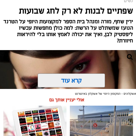
נשים
שפתיים לבנות לא רק לחג שבועות
ירין שחף, מורה ומנהל בית הספר למקצועות היופי על הטרנד
הנועז שמשתלט על הרשת: למה כולן מחפשות עכשיו
ליפסטיק לבן, ואיך את יכולה לאמץ אותו בלי להיראות
חיוורת?
צילום יחצ
קרא עוד
לכבוד טו באב ביקשנו מ
ורוניקה מייזלר, דיאטנית קלינית
בשיטת
NLP
ויועצת לחברת הרבלייף,
לעשות סדר בכימיה
אשקלונים - המקומון היומי של אשקלון באינטרנט
שמאחורי הפרפרים והחשקים, ובעיקר להבין למה לפעמים
אולי יעניין אותך גם
אנחנו לא רעבים לאוכל, אלא למשהו הרבה יותר עמוק
ובסיסי.