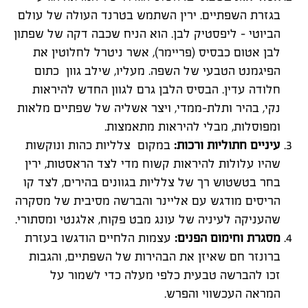
בגזרת השפתיים. ירין השתמש בטרנד העולה של עולם
הביוטי
–
ליפסטיק לבן
.
הוא הניח שכבה דקה של שפתון
לבן אטום כבסיס (פריימר), אשר ניטרל לחלוטין את
הפיגמנט הטבעי של השפה. מעליו, שילב גוון כתום
חלודה עדין. הבסיס הלבן גרם לגוון החדש להיראות
נקי, בהיר ותלת-ממדי, ויצר אשליה של שפתיים מלאות
ומפוסלות, מבלי להיראות מתאמצות
.
עיניים חתוליות ורכות
:
במקום צלליות כהות ונוקשות
שהיו עלולות להיראות קשוח מדי לצד הראסטות, ירין
בחר בטשטוש רך של צלליות בגוונים בהירים, לצד קו
הריסים מודגש עם אליינר והברשה מסיבית של מסקרה
שהעניקה לעיניה של עונג מבט פקוח, אלגנטי ומסתורי
.
מסגרת וחימום הפנים
:
עצמות הלחיים הודגשו בעזרת
ברונזר חם שאיזן את הבהירות של השפתיים, והגבות
זכו להברשה טבעית כלפי מעלה כדי לשמור על
המראה העכשווי והפרש
.