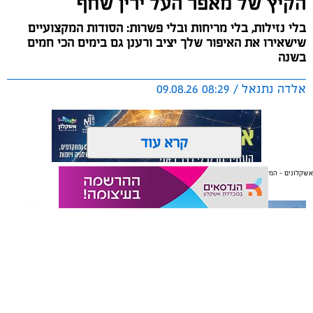
הקיץ של מאפר העל ירין שחף
בלי נזילות, בלי מריחות ובלי פשרות: הסודות המקצועיים
שישאירו את האיפור שלך יציב ורענן גם בימים הכי חמים
בשנה
אלדה נתנאל / 08:29 09.08.26
קרא עוד
אשקלונים - המקומון היומי של אשקלון באינטרנט
אולי יעניין אותך גם
תגים:
ירין שחף
הקיץ הישראלי מציב בפנינו אתגר ביוטי לא פשוט בכל בוקר
מחדש: איך יוצאים מהבית מאופרים ומטופחים, מבלי לגלות
כעבור חצי שעה שהמייק-אפ "נוזל" והמסקרה נמרחת?
הלחות הגבוהה והחום הכבד גורמים לעור להפריש יותר שומן
וזיעה, ומאיימים להמיס כל לוק. כדי להבין איך מנצחים את
תיקון והתקנה שערים חשמליים
משלוחים באשקלון כל העסקים