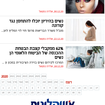
30.12.20, אלדה נתנאל
נשים בהיריון יוכלו להתחסן נגד
קורונה
מנכ"ל משרד הבריאות פרופ' חזי לוי המליץ לועדת התעדופים, שמשופעת במיטב המדענים ורופאים מלאפשר לנשים בהיריון להתחסן נגד קורונה. בתום יום החיסונים הראשון למבצע "לתת כתף", בירך לוי על ההיענות המרשימה והתייחס להמלצות חדשות הנוגעות לחיסון אוכלוסיות נוספות.
22.12.20, אלדה נתנאל
62% ממקבלי קצבת הבטחת
ההכנסה של הביטוח הלאומי הן
נשים
המרכז לקידום נשים בזירה הציבורית במכון ון ליר בירושלים מפרסם ממדד המגדר של שוות אשר בודק את מגמות אי השוויון בנין גברים לנשים לאורך השנים . מהבדיקה עולה שהייצוג של נשים במקצועות יוקרתיים נמצא במגמת ירידה או דורך במקום בשנים האחרונות. הייצוג של נשים במקצוע הרפואה, למשל, ירד משיא של 45% ב־2015 ל־39% בלבד ב־2018. הייצוג של נשים במקצוע עריכת הדין ירד מ־47% ב־2016 ל־44% בלבד ב־2018.
18.12.20, אלדה נתנאל
2020
2021
2022
2023
2024
2025
2026
דצמ
נוב
אוק
ספט
אוג
יול
יונ
מאי
אפר
מרץ
פבר
ינו
1
2
3
4
5
6
7
8
9
10
11
12
13
14
15
16
17
18
19
20
21
22
23
24
25
26
27
28
29
30
31