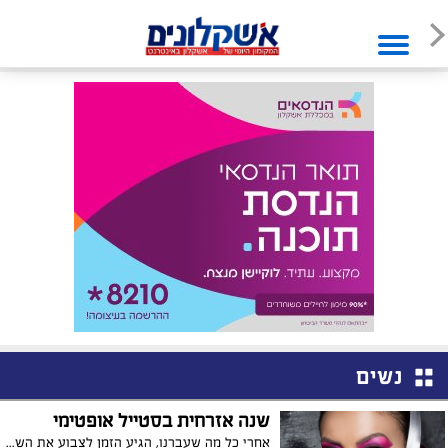
נשים
שנה אזרחית בסטייל אופטימי
אחרי כל מה שעברנו, הגיע הזמן לצבוע את השנה שבפתח באספקיזם - ולהתאפר בצבע ורוד. ירין שחף מסביר איך לעשות את זה נכון, מבלי להראות 'מתקתקה' מידי?