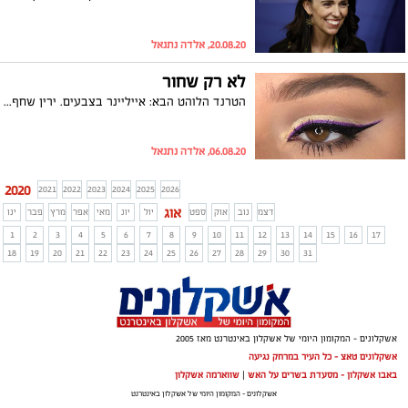
20.08.20, אלדה נתנאל
לא רק שחור
הטרנד הלוהט הבא: אייליינר בצבעים. ירין שחף, מנהל בית הספר למקצועות היופי, מסביר איך לאמץ את המגמה הססגונית בסטייל
06.08.20, אלדה נתנאל
2020
2021
2022
2023
2024
2025
2026
אוג
דצמ
נוב
אוק
ספט
יול
יונ
מאי
אפר
מרץ
פבר
ינו
1
2
3
4
5
6
7
8
9
10
11
12
13
14
15
16
17
18
19
20
21
22
23
24
25
26
27
28
29
30
31
אשקלונים - המקומון היומי של אשקלון באינטרנט מאז 2005
אשקלונים טאצ - כל העיר במרחק נגיעה
באבו אשקלון - מסעדת בשרים על האש
|
שווארמה אשקלון
אשקלונים - המקומון היומי של אשקלון באינטרנט