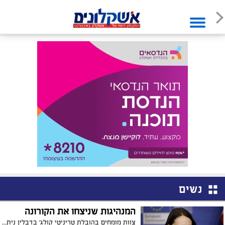
נשים
המנהיגות שניצחו את הקורונה
צוות מומחים בהובלת טריניטי קולג' בדבלין ניתח את התפרצויות הקורונה ב-35 מדינות, מהן 10 בהנהגת נשים. החוקרים מצאו כי במדינות בהן הנהגת גברים היו כמעט פי חמישה מקרי מוות מקורונה בהשוואה למדינות בהנהגת נשים. לפי תוצאות המחקר, מדינות בהנהגת נשים שיטחו את עקומת המגיפה באופן יעיל ומהיר