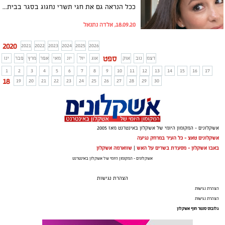
ככל הנראה גם את חגי תשרי נחגוג בסגר בבית..... אז בין אם צובעים את השיער על מנת להסתיר את הלבן שצמח ובין אם צובעים בכדי לרענן את גוון השיער ולהעניק לו ברק וזוהר, בשני המקרים ניתן לעשות את זה מושלם - לבד בבית! ויש גם חדשות טובות – זה לא כל כך קשה ואפילו מהנה! מאיה לזר – מנהלת ההדרכה של לוריאל פריז, מעניקה מספר טיפים ועצות שכדאי לאמץ, לפחות בפעם הראשונה:
18.09.20, אלדה נתנאל
2020
2021
2022
2023
2024
2025
2026
ספט
דצמ
נוב
אוק
אוג
יול
יונ
מאי
אפר
מרץ
פבר
ינו
1
2
3
4
5
6
7
8
9
10
11
12
13
14
15
16
17
18
19
20
21
22
23
24
25
26
27
28
29
30
אשקלונים - המקומון היומי של אשקלון באינטרנט מאז 2005
אשקלונים טאצ - כל העיר במרחק נגיעה
באבו אשקלון - מסעדת בשרים על האש
|
שווארמה אשקלון
אשקלונים - המקומון היומי של אשקלון באינטרנט
הצהרת נגישות
הצהרת נגישות
הצהרת נגישות
גלובוס סנטר חוף אשקלון