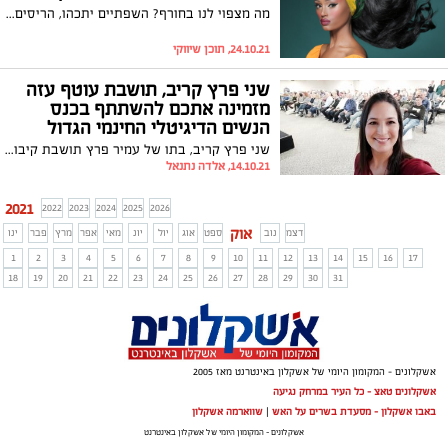
מה מצפוי לנו בחורף? השפתיים יתכהו, הריסים יהיו קוצניים והאיליינר ימשיך ללוות, אלא שהפעם הוא בעובי משתנה. גם אם קר ויש רוח, זאת לא סיבה להזניח את תחום הטיפוח. ירין שחף, מנהל בית הספר למקצועות האיפור, הסטיילינג והתסרוקות מסביר איך לאמץ בלי להתאמץ
24.10.21, תוכן שיווקי
שני פרץ קריב, תושבת עוטף עזה
מזמינה אתכם להשתתף בכנס
הנשים הדיגיטלי החינמי הגדול
בישראל
שני פרץ קריב, בתו של עמיר פרץ תושבת קיבוץ ברור חיל נשואה +3 ילדים מרצה ומנטורית בתחום ההופעה מול קהל וההתפתחות האישית, איגדה יחד 30 מרצות פורצות דרך מהארץ ומחו"ל שירצו בכנס שיימשך יומיים וחצי, יתקיים בזום ויכלול 30 הרצאות מרתקות וממוקדות במגוון נושאים. הכנס מיועד לנשים שרוצות לצאת לאור עם הסיפור או הידע שלהן ולקבל השראה וכלים להצלחה והגשמה בכל מעגלי החיים ובעשייה המקצועית שלהן. ילדים
14.10.21, אלדה נתנאל
2021
2022
2023
2024
2025
2026
אוק
דצמ
נוב
ספט
אוג
יול
יונ
מאי
אפר
מרץ
פבר
ינו
1
2
3
4
5
6
7
8
9
10
11
12
13
14
15
16
17
18
19
20
21
22
23
24
25
26
27
28
29
30
31
אשקלונים - המקומון היומי של אשקלון באינטרנט מאז 2005
אשקלונים טאצ - כל העיר במרחק נגיעה
באבו אשקלון - מסעדת בשרים על האש
|
שווארמה אשקלון
אשקלונים - המקומון היומי של אשקלון באינטרנט