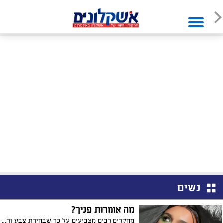
נשים
מה אומרות פניך?
מחקרים רבים מצביעים על כך שבחירת צבע והעדפתו על פני האחר היא אינה מקרית. קיימת משמעות נסתרת ולעיתים אף לא מודעת בבחירת צבע זה או אחר. גווני האיפור יכולים להצביע על תכונות אופי ואפילו על מצב הרוח. אם היו עומדות לרשותכן רק דקות ספורות בכדי ליצור רושם ראשוני טוב, אם איזה גוון הייתן בוחרות להתאפר?