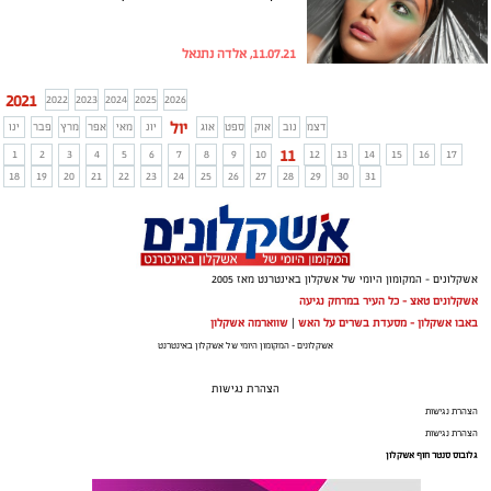
11.07.21, אלדה נתנאל
2021
2022
2023
2024
2025
2026
יול
דצמ
נוב
אוק
ספט
אוג
יונ
מאי
אפר
מרץ
פבר
ינו
11
1
2
3
4
5
6
7
8
9
10
12
13
14
15
16
17
18
19
20
21
22
23
24
25
26
27
28
29
30
31
אשקלונים - המקומון היומי של אשקלון באינטרנט מאז 2005
אשקלונים טאצ - כל העיר במרחק נגיעה
באבו אשקלון - מסעדת בשרים על האש
|
שווארמה אשקלון
אשקלונים - המקומון היומי של אשקלון באינטרנט
הצהרת נגישות
הצהרת נגישות
הצהרת נגישות
גלובוס סנטר חוף אשקלון