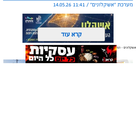
מערכת "אשקלונים" / 11:41 14.05.26
קרא עוד
אשקלונים - המקומון היומי של אשקלון באינטרנט
תגים:
תערוכה
,
אמנים
,
צליל וצבע
אולי יעניין אותך גם
בערב שלישי (12.5.26), הושקה תערוכת 'צליל וצבע'
המסורתית במוזיאון החאן עם יצירותיו המיוחדות של האמן,
תושב אשקלון, אילן ביטון.
משלוחים באשקלון כל העסקים
תיקון והתקנה שערים חשמליים
במקום אחד
בדרום