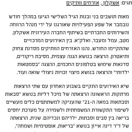
תגים:
אשקלון
,
אזרחים וותיקים
מאות תושבים בני ובנות הגיל השלישי הגיעו במהלך חודש
נובמבר אל שפע הפעילויות שאורגנו על ידי מנהל הרווחה
והשירותים החברתיים בשיתוף החברה העירונית אשקלון,
מטב, עמל ומעבר, ואלק"א. בין האירועים המרכזיים
שהתקיימו החודש, נהנו האזרחים הוותיקים מסדנת צחוק
ותיאטרון, הרצאה בנושא הגנה עצמית, מסיבת ריקודים,
סדנאות שימוש בטלפונים החכמים, ההצגה "בסמטאות
ילדותי" והרצאה בנושא מיצוי זכויות ניצולי שואה ועוד.
שיא האירועים התקיים בשבוע האחרון עם שתי הרצאות
מרתקות. הראשונה הרצאתה של מיכל דליות בנושא "סבאות
וסבתאות במאה ה-21" שהעניקה למשתתפים כלים מעשיים
לשיפור התקשורת המשפחתית ולשמירה על מערכת יחסים
בריאה בין סבים וסבתות, ילדיהם ונכדיהם. שנית, הרצאתה
של ד"ר דינה אייזן בנושא "בריאות, אופטימיות ושמחה",