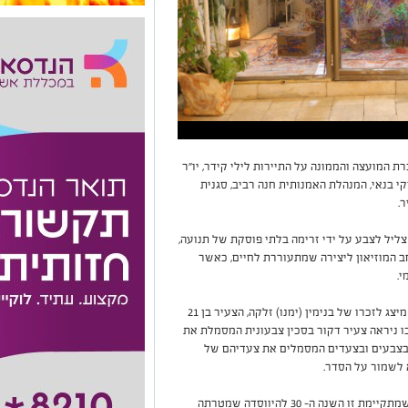
 המועצה והממונה על התיירות לילי קידר, יו"ר
י בנאי, המנהלת האמנותית חנה רביב, סגנית
.
צליל לצבע על ידי זרימה בלתי פוסקת של תנועה,
ב המוזיאון ליצירה שמתעוררת לחיים, כאשר
י.
אחד המיצגים המרגשים והבולטים בתערוכה – הינו מיצג לזכרו של בנימין (ימנו) זלקה, הצעיר בן 21
ו ניראה צעיר דקור בסכין צבעונית המסמלת את
בצבעים ובצעדים המסמלים את צעדיהם של
 לשמור על הסדר.
התערוכה היא חלק מסדרת תערוכות "צליל וצבע" שמתקיימת זו השנה ה- 30 להיווסדה שמטרתה