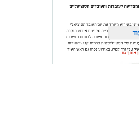
קלון מציינת את יום העו"ס הבינלאומי 2026 ומצדיעה לעובדות והעובדים הסוציאליים
ינו באירוע מיוחד את יום העובד הסוציאלי
). כמדי שנה, העירייה מקיימת אירוע הוקרה
וד
 תרומת המשמעותית והחשובה לרווחת תושבות
ניינת של הסטייליסטית כרמית קזז –"הסודות
ל טלי ורד קפלן. באירוע נכחו גם ראש העיר
ין אותך גם
ם החשובה ומסירותם לתושבי אשקלון. נכחו
 מזל לוי וצירה באיגוד כרמית אוחיון.
קלון קמפיין חוצות מרשים ברחבי העיר, במרכזו
ת, בסימן "האנשים שעו"סים את ההבדל" המדגיש
סוציאליים למען תושבי העיר.
 העובדות והעובדים הסוציאליים. על עבודתם
שקלון כל
ההוקרה של משרד הרווחה והבטחון הקהילתי.
ום אחד
וציאליים של אשקלון הם אנשים שבוחרים כל
רים את התושבים בשמם, עוזרים להם, ומחזיקים
שות ביותר שעברנו הם לא עצרו לרגע ופעלו
חת ואחד מכם על המסירות, האכפתיות והיכולת