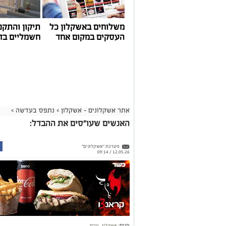
משלוחים באשקלון כל
תיקון והתקנ
העסקים במקום אחד
חשמליים בד
אתר אשקלונים - אשקלון
>
נתפס בעדשה
>
האנשים שעו"סים את ההבדל:
מערכת "אשקלונים"
12.05.26 / 09:14
תגים:
אשקלון
,
עו"ס