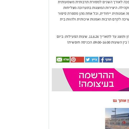
הפכה לאורך השנים למסורת תרבותית משמעותית
וקהילה. היצירות המוצגות בתערוכה מצליחות
 אמנותית ייחודית, וכל אחת מהן מספרת סיפור
כה לקדם תרבות ואמנות איכותית ולהוות בית
תערוכת 'צליל וצבע' מוצגת במוזיאון החאן באשקלון ותוצג עד לתאריך 11.6.26. שעות הפעילות: ביום
ין אותך גם