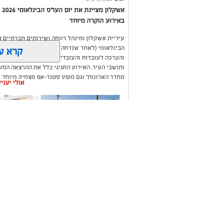
אש
באירוע הוקרה מיוחד
עיריית אשקלון ומינהל רווחה ושירותים חברתיים צי
הבינלאומי (לאחר שנדחה בעקבות מבצע שאגת הארי
קרא ע
והערכה לעובדות והעובדים הסוציאליים בעיר על
ותושבי העיר. האירוע החגיגי כלל את ההרצאה המע
מחדר הארונות" וגם מופע סטנד-אפ מצחיק מיוחד ש
אולי יעני
תומר גלאם שבירך את העובדי והעובדות על עבודת
וברכו באירוע ראש מינהל רווחה ושירותים חברתיים,
לציון יום העו"ס, בשבוע האחרון העלתה עיריית אש
תמונות של העובדות הסוציאליות מהמחלקות השונו
את מסירותם ומקצועיותם של העובדות והעובדים ה
יום זה מהווה הזדמנות להכיר בתרומתם האדירה של
תיקון והתקנה שערים
משלוחים בא
הקשה והשקעתם המרובה, זכה מינהל רווחה באות 
חשמליים בדרום
העסקים במק
ראש העירייה, תומר גלאם:
"העובדות והעובדים הס
בוקר מחדש, להיות שם בשביל מישהו אחר. הם מכי
להם את היד בזמנים הקשים ביותר. גם בתקופות הק
מהלב. אני מבקש להביע את הערכתי העמוקה לכל א