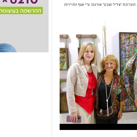
ערוכת "צליל וצבע" אורגנה ע"י אגף התיירות