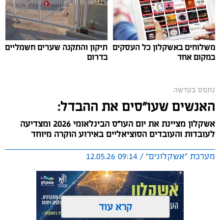
תושב אשקלון, אילן ביטון.
משלוחים באשקלון כל העסקים
תיקון והתקנה שערים חשמליים
במקום אחד
בדרום
נתפס בעדשה
האנשים שעו"סים את ההבדל:
אשקלון מציינת את יום העו"ס הבינלאומי 2026 ומצדיעה
לעובדות והעובדים הסוציאליים באירוע הוקרה מיוחד
מערכת "אשקלונים" / 09:14 12.05.26
צילום: אלדד עובדיה
האירוע התקיים במעמד ראש העיר תומר גלאם, חברת
קרא עוד
המועצה והממונה על התיירות לילי קידר, יו"ר אגודת אמני