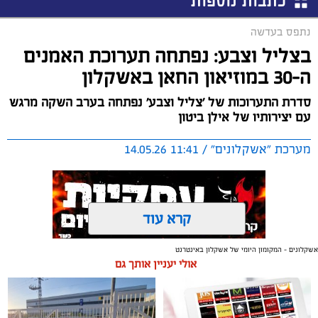
כתבות נוספות
נתפס בעדשה
בצליל וצבע: נפתחה תערוכת האמנים
ה-30 במוזיאון החאן באשקלון
סדרת התערוכות של 'צליל וצבע' נפתחה בערב השקה מרגש
עם יצירותיו של אילן ביטון
מערכת "אשקלונים" / 11:41 14.05.26
קרא עוד
אשקלונים - המקומון היומי של אשקלון באינטרנט
תגים:
תערוכה
,
אמנים
,
צליל וצבע
אולי יעניין אותך גם
בערב שלישי (12.5.26), הושקה תערוכת 'צליל וצבע'
המסורתית במוזיאון החאן עם יצירותיו המיוחדות של האמן,