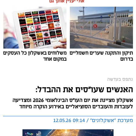
אולי יעניין אותך גם
בערב שלישי (12.5.26), הושקה תערוכת 'צליל וצבע'
המסורתית במוזיאון החאן עם יצירותיו המיוחדות של האמן,
תושב אשקלון, אילן ביטון.
תיקון והתקנה שערים חשמליים
משלוחים באשקלון כל העסקים
בדרום
במקום אחד
נתפס בעדשה
האנשים שעו"סים את ההבדל:
אשקלון מציינת את יום העו"ס הבינלאומי 2026 ומצדיעה
לעובדות והעובדים הסוציאליים באירוע הוקרה מיוחד
מערכת "אשקלונים" / 09:14 12.05.26
צילום: אלדד עובדיה