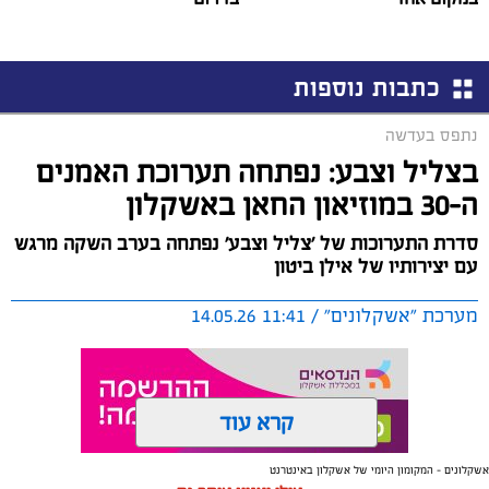
כתבות נוספות
נתפס בעדשה
בצליל וצבע: נפתחה תערוכת האמנים
ה-30 במוזיאון החאן באשקלון
סדרת התערוכות של 'צליל וצבע' נפתחה בערב השקה מרגש
עם יצירותיו של אילן ביטון
מערכת "אשקלונים" / 11:41 14.05.26
קרא עוד
אשקלונים - המקומון היומי של אשקלון באינטרנט
תגים:
תערוכה
,
אמנים
,
צליל וצבע