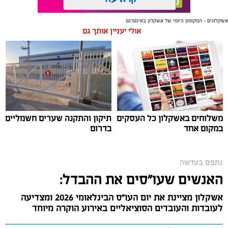
אשקלונים - המקומון היומי של אשקלון באינטרנט
תגים:
תערוכה
,
אמנים
,
צליל וצבע
אולי יעניין אותך גם
בערב שלישי (12.5.26), הושקה תערוכת 'צליל וצבע'
המסורתית במוזיאון החאן עם יצירותיו המיוחדות של האמן,
תושב אשקלון, אילן ביטון.
משלוחים באשקלון כל העסקים
תיקון והתקנה שערים חשמליים
במקום אחד
בדרום
נתפס בעדשה
האנשים שעו"סים את ההבדל:
אשקלון מציינת את יום העו"ס הבינלאומי 2026 ומצדיעה
לעובדות והעובדים הסוציאליים באירוע הוקרה מיוחד