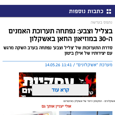
כתבות נוספות
נתפס בעדשה
בצליל וצבע: נפתחה תערוכת האמנים
ה-30 במוזיאון החאן באשקלון
סדרת התערוכות של 'צליל וצבע' נפתחה בערב השקה מרגש
עם יצירותיו של אילן ביטון
מערכת "אשקלונים" / 11:41 14.05.26
קרא עוד
אשקלונים - המקומון היומי של אשקלון באינטרנט
תגים:
תערוכה
,
אמנים
,
צליל וצבע
אולי יעניין אותך גם