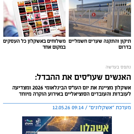
בערב שלישי (12.5.26), הושקה תערוכת 'צליל וצבע'
המסורתית במוזיאון החאן עם יצירותיו המיוחדות של האמן,
תושב אשקלון, אילן ביטון.
תיקון והתקנה שערים חשמליים
משלוחים באשקלון כל העסקים
בדרום
במקום אחד
נתפס בעדשה
האנשים שעו"סים את ההבדל:
אשקלון מציינת את יום העו"ס הבינלאומי 2026 ומצדיעה
לעובדות והעובדים הסוציאליים באירוע הוקרה מיוחד
מערכת "אשקלונים" / 09:14 12.05.26
צילום: אלדד עובדיה