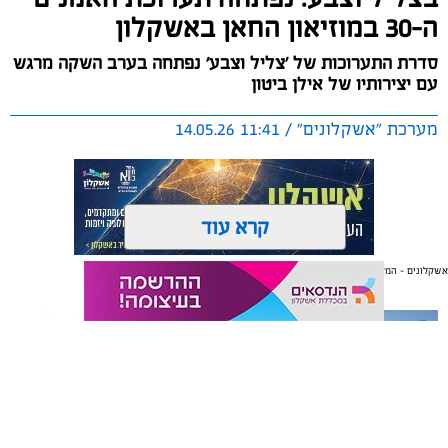
ה-30 במוזיאון החאן באשקלון
סדרת התערוכות של 'צליל וצבע' נפתחה בערב השקה מרגש
עם יצירותיו של אילן ביטון
מערכת "אשקלונים" / 11:41 14.05.26
קרא עוד
אשקלונים - המקומון היומי של אשקלון באינטרנט
תגים:
תערוכה
,
אמנים
,
צליל וצבע
אולי יעניין אותך גם
בערב שלישי (12.5.26), הושקה תערוכת 'צליל וצבע'
המסורתית במוזיאון החאן עם יצירותיו המיוחדות של האמן,
תושב אשקלון, אילן ביטון.