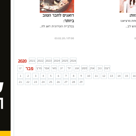
ות:
דואגים לחבר הטוב
ביותר:
חת מרציאנו
ש לב...
בכלבייה העירונית דאג לח...
07:00 / 03.02.20
2020
2021
2022
2023
2024
2025
2026
פבר
דצמ
נוב
אוק
ספט
אוג
יול
יונ
מאי
אפר
מרץ
ינו
1
2
3
4
5
6
7
8
9
10
11
12
13
14
15
16
21
22
23
24
25
26
27
28
29