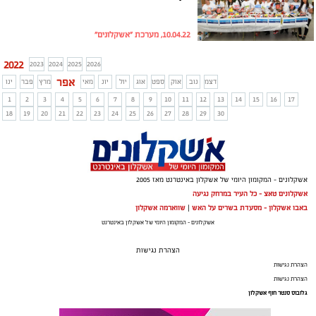
10.04.22, מערכת "אשקלונים"
2022
2023
2024
2025
2026
אפר
דצמ
נוב
אוק
ספט
אוג
יול
יונ
מאי
מרץ
פבר
ינו
1
2
3
4
5
6
7
8
9
10
11
12
13
14
15
16
17
18
19
20
21
22
23
24
25
26
27
28
29
30
אשקלונים - המקומון היומי של אשקלון באינטרנט מאז 2005
אשקלונים טאצ - כל העיר במרחק נגיעה
באבו אשקלון - מסעדת בשרים על האש
|
שווארמה אשקלון
אשקלונים - המקומון היומי של אשקלון באינטרנט
הצהרת נגישות
הצהרת נגישות
הצהרת נגישות
גלובוס סנטר חוף אשקלון