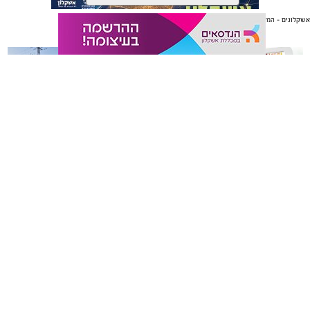
אשקלונים - המקומון היומי של אשקלון באינטרנט
אולי יעניין אותך גם
תגים:
כדורגל
,
אשקלון
,
חופים
החול החם של אשקלון הסמיק השבוע מהתרגשות, כאשר
ליגת כדורגל החופים הוותיקה והיחידה בישראל פתחה
רשמית את עונתה ה-20.
משלוחים באשקלון כל העסקים
תיקון והתקנה שערים חשמליים
במקום אחד
בדרום
המחזור הראשון סיפק את כל מה שאוהדי כדורגל אוהבים:
שערים יפים, קצב מסחרר, אווירה חמה ביציעים ורמה
מקצועית גבוהה כיאה למפעל בעל מסורת מפוארת.
את חגיגת הפתיחה ציינו מאות צופים נלהבים שמילאו את
אשקלונים - המקומון היומי של אשקלון באינטרנט מאז 2005
היציעים עד אפס מקום, ונהנו מאווירה של כדורגל קצבי
אשקלונים טאצ - כל העיר במרחק נגיעה
ומוזיקה טובה.
באבו אשקלון - מסעדת בשרים על האש
|
שווארמה אשקלון
אשקלונים - המקומון היומי של אשקלון באינטרנט