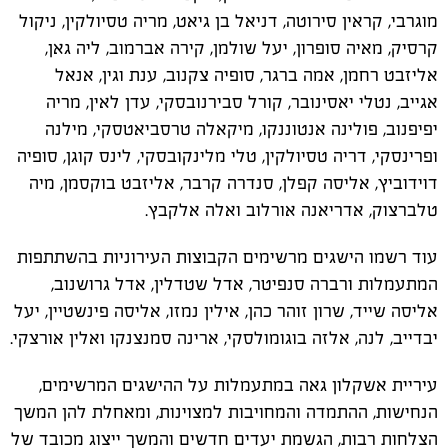
מוגרבי, קראין סירוטה, דניאל בן גיאט, מריה טסיולקין, ניקול
קרסיק, מאיה סופרון, יעל שולמן, קירה אברמוב, ליה גאן,
אליזבט רחמן, אמה ברגר, סופיה צקנוב, ענת וגין, אנאל
אגייב, נטלי יאסינובר, קורל סבירנובסקי, עדן לאין, מריה
יפיפנוב, פולינה אנטוננקו, מיקאלה טרסביאטסקי, מילנה
ופרינסקי, דריה טסיולקין, טלי מלינקובסקי, לינס קוגן, סופיה
דוידוביץ, אליסה קפלן, סנדרה קרבר, אליזבט בוקסמן, מיה
טלברצוק, אדריאנה אורלוב ואלה אלקבץ.
עוד רשמו הישגים מרשימים הקבוצות העירוניות בהשתתפות
המתעמלות ורברה סנפיטר, אדל שטדלין, אדל גרושנוב,
אליסה שייד, שרון זוהר כהן, אילין נמזו, אליסה פינשטיין, יעל
יבדייב, לנה, אלזה בוגומולסקי, ארינה סמנצנקו ואלין אורצקי.
עיריית אשקלון גאה במתעמלות על ההישגים המרשימים,
הנחישות, ההתמדה והמחויבות למצוינות, ומאחלת להן המשך
הצלחות רבות, הגשמת יעדים חדשים והמשך ייצוג מכובד של