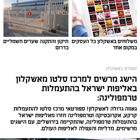
תגים:
כדורגל
,
אשקלון
,
חופים
החול החם של אשקלון הסמיק השבוע מהתרגשות, כאשר
ליגת כדורגל החופים הוותיקה והיחידה בישראל פתחה
רשמית את עונתה ה-20.
משלוחים באשקלון כל העסקים
תיקון והתקנה שערים חשמליים
במקום אחד
בדרום
המחזור הראשון סיפק את כל מה שאוהדי כדורגל אוהבים:
שערים יפים, קצב מסחרר, אווירה חמה ביציעים ורמה
מקצועית גבוהה כיאה למפעל בעל מסורת מפוארת.
ספורט באשקלון
הישג מרשים למרכז סלטו מאשקלון
את חגיגת הפתיחה ציינו מאות צופים נלהבים שמילאו את
באליפות ישראל בהתעמלות
היציעים עד אפס מקום, ונהנו מאווירה של כדורגל קצבי
טרמפולינה:
ומוזיקה טובה.
גאווה גדולה לאשקלון! ספורטאי מרכז סלטו להתעמלות
קרקע, אקרובטיקה וטרמפולינה חזרו מאליפות ישראל
בהתעמלות טרמפולינה, שהתקיימה בירושלים, עם הישגים
מרשימים, מדליות והעפלה לאליפות העולם.