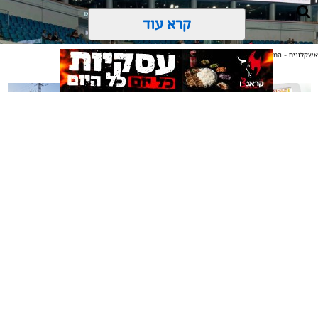
קרא עוד
אשקלונים - המקומון היומי של אשקלון באינטרנט
אולי יעניין אותך גם
בין הקהל הרב בלטה נוכחות נוצצת במיוחד של הזמרת
המצליחה נסרין, שהגיעה לצפות מקרוב בבן זוגה דויד זיטון
על החול.
משלוחים באשקלון כל העסקים
תיקון והתקנה שערים חשמליים
במקום אחד
בדרום
צילום: מרכז סלטו אשקלון
מערכת "אשקלונים" / 11:31 16.07.26
אשקלונים - המקומון היומי של אשקלון באינטרנט מאז 2005
אשקלונים טאצ - כל העיר במרחק נגיעה