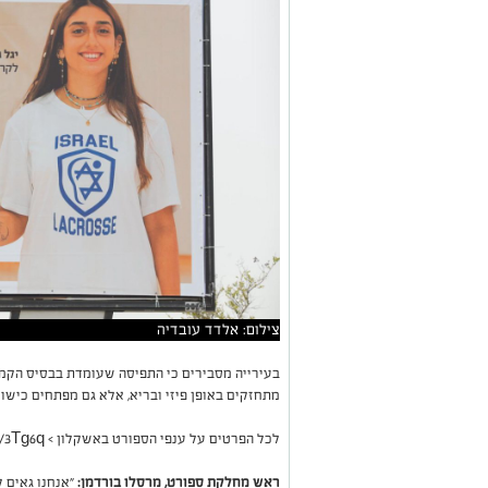
צילום: אלדד עובדיה
בעירייה מסבירים כי התפיסה שעומדת בבסיס הקמפי
מתחזקים באופן פיזי ובריא, אלא גם מפתחים כישור
לכל הפרטים על ענפי הספורט באשקלון > https://did.li/3Tg6q
ראש מחלקת ספורט, מרסלו בורדמן:
"אנחנו גאים 