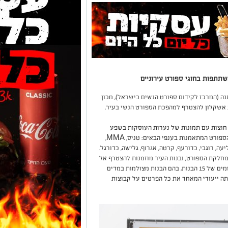
שתתפות בחוגי ספורט עירוניים
ה (המרכז לקידום ספורט הנשים בישראל), מכון
ת אשקלון להצטרף למהפכת הספורט הנשי בעיר.
חוצות עם תמונות של נערות העוסקות בשפע
ענפי ספורט תחרותיים. כ-15 בנות נבחרו לקמפיין הספורט המתאמנות בענפי הבאים: טניס, MMA,
יעה, רוגבי, כדורעף, קרטה, אגרוף, גלישה, כדורגל.
מחלקת הספורט, ובנות העיר מוזמנות להצטרף אל
הקבוצות התחרותיות. לצורך הקמפיין התקיימו צילומים של 15 הבנות, בהם הבנות מצולמות במדים
יתה ייעודי המאחד את כל הפרטים על קבוצות