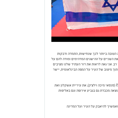
ה הטובה ביותר לכך שנחישות, התמדה ודבקות
את השניים על ההישגים המדהימים ומודה להם על
רב. אני גאה לראות את דור העתיד שלנו מציבים
וך מיצוב של העיר על המפה הבינלאומית, יישר
עידן אוגנוב: "אני גאה לייצג את המועדון שלי ISKA (סנסאי מיכה וילצ׳ק), את עיריית אשקלון ואת
צאה מכבדת גם בגביע אירופה וגם באליפות
ואמשיך להיאבק על העיר ועל המדינה