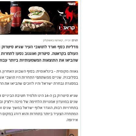
תגים:
זכייה
,
קארטה באשקלון
מדליות כסף וארד לתושבי העיר שגיא סיטרוק וע
העולם בקראטה. סיטרוק ואוגנוב נסעו לתחרות 
שהביאו את התוצאות המשמעותיות ביותר עבור
גאווה מקומית - בינלאומית: בסוף השבוע האחרון, 
בסלובניה. שניים ממשתתפי התחרות היו תושבי אשק
במסגרת נבחרת ישראל והיו לזוכים שהביאו את הה
שגיא סיטרוק בן ה-14 הינו תלמיד חטי
שנים במועדון אמנויות הלחימה של מיכה וילצ׳ק ו
בתחרויות רבות, הוגדר אלוף ישראל במשך שנים וכן,
המתחרה הצעיר ביותר בתחרות והוא דורג במקום ה
אירופה.