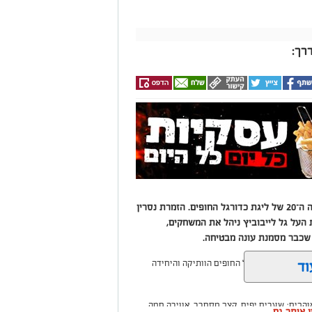
רך:
מאות אוהדים מילאו את היציעים בפתיחת העונה ה־20 של ליגת כדורגל החופים. הזמרת נסרין
ת העל גל לייבוביץ ניהל את המשחקים,
שכבר מסמנת עונה מבטיחה.
וד
שר ליגת כדורגל החופים הוותיקה והיחידה
הבים: שערים יפים, קצב מסחרר, אווירה חמה
ין אותך גם