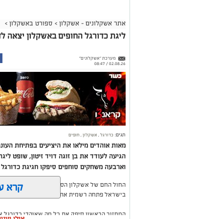
אתר אשקלונים - אשקלון
>
ספורט באשקלון
>
ליגת כדורגל החופים באשקלון יצאה לד
מערכת "אשקלונים"
02.08.26 / 08:47
תגים:
כדורגל
,
אשקלון
,
חופים
הגיעה לעודד את בן זוגה דויד זיטון, שופט ליג
וארבעה משחקים סוחפים סיפקו חגיגת כדורגל 
קרא ע
החול החם של אשקלון הסמיק השבוע מהתרגשות, כא
בישראל פתחה רשמית את עונתה ה-20.
המחזור הראשון סיפק את כל מה שאוהדי כדורגל או
אולי יעני