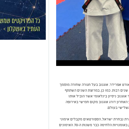
ן בבית הספר אורט אפרידר. אוגנוב בעל חגורה שחורה מוסמך
שנים רבות. כמו כן, במרוצת השנים השתתף
אוגנוב ניסיון בינלאומי אשר הוביל אותו
אחרון דורג אוגנוב מקום חמישי באירופה
שלישי בעולם.
גרת נבחרת ישראל, הספורטאים מקבלים אימוני
חיזוק והכנה נוספים מהמאמן, מיכאל וילצ׳ק העוסק באומנויות הלחימה כבר משנות ה-70. האימונים