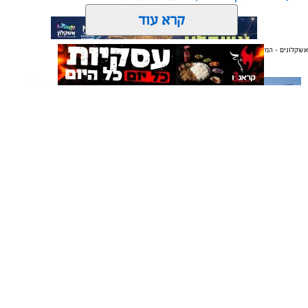
קרא עוד
אשקלונים - המקומון היומי של אשקלון באינטרנט
אולי יעניין אותך גם
תגים:
כדורגל
,
אשקלון
,
חופים
החול החם של אשקלון הסמיק השבוע מהתרגשות, כאשר
ליגת כדורגל החופים הוותיקה והיחידה בישראל פתחה
רשמית את עונתה ה-20.
תיקון והתקנה שערים חשמליים
משלוחים באשקלון כל העסקים
בדרום
במקום אחד
המחזור הראשון סיפק את כל מה שאוהדי כדורגל אוהבים:
שערים יפים, קצב מסחרר, אווירה חמה ביציעים ורמה
מקצועית גבוהה כיאה למפעל בעל מסורת מפוארת.
את חגיגת הפתיחה ציינו מאות צופים נלהבים שמילאו את
אשקלונים - המקומון היומי של אשקלון באינטרנט מאז 2005
היציעים עד אפס מקום, ונהנו מאווירה של כדורגל קצבי
אשקלונים טאצ - כל העיר במרחק נגיעה