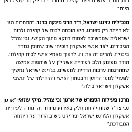
כוח, מחבר אנשים ויוצר קהילה תומכת - בדיוק מה שהיה כאן
היום."
מנכ"לית ג’וינט ישראל, ד"ר הדס מינקה ברנד:
"התחרות הזו
לא הייתה רק ספורט; היא הוכחה לכוח של קהילה ולרוח
ישראלית שממשיכה לצמוח דווקא מתוך הקושי. נכי צה"ל
הגיבורים, לצד אנשי אשקלון הוכיחו שוב שחוסן נמדד
ביכולת להרים זה את זה, להפוך מאמץ אישי לכוח קהילתי.
תודה מעומק הלב לעיריית אשקלון על שותפות אמיצה
שמתרגמת ערבות הדדית למעשים. בג’וינט ישראל נמשיך
לפעול למען החוסן והבטחון האישי והקהילתי של תושבי
אשקלון וישראל כולה."
מרכז פעילות הספורט של ארגון נכי צה"ל, מיקי עוזאי:
"ארגון
נכי צה"ל שמח לקחת חלק באירוע מיוחד זה ומודה לעיריית
אשקלון ולג'וינט ישראל ופרויקט משיב הרוח על היוזמה
המבורכת."