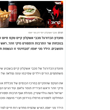
תגים:
מכבי אשקלון יוסי דהן מני יאסו
מועדון הכדורגל מכבי אשקלון קיים טקס סיום 
ותושבים. היו"ר מני יאסו: "מבחינתי זו הגשמת ח
משתתפים, הורים וילדים שסיכמו עונה נפלאה של ה
את הטקס שהתקיים במרכז הכנסים של מכללת אשקל
מיקי זוהר וראש העירייה תומר גלאם. עוד הגיעו ה
ישראל משה גולדשטיין, מנהלת אגף תרבות וספורט 
המחלקה לספורט מרסלו בורדמן חברי מועצה ומכוב
היו"ר מני יאסו, האיש שהפיח מחדש רוח חיים לפרו