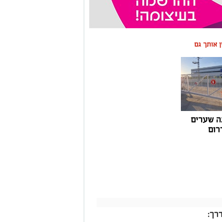
ין אותך גם
ה שערים
רום
רך: