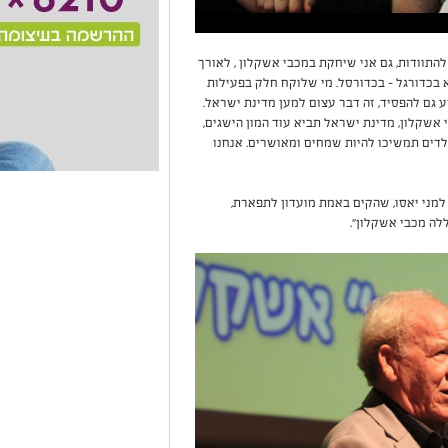
להתוודות, גם אני שיחקת במכבי אשקלון , לאורך
א בכדורגל - בכדורסל. מי שלוקח חלק בפעילות
ע גם להפסיד, זה דבר עצום למען מדינת ישראל.
 אשקלון, מדינת ישראל תביא עוד המון הישגים,
ילדים תמשיכו להיות שמחים ומאושרים. אנחנו
 למני יאסו, שהקים באמת מועדון לתפארת,
לה מכבי אשקלון״.