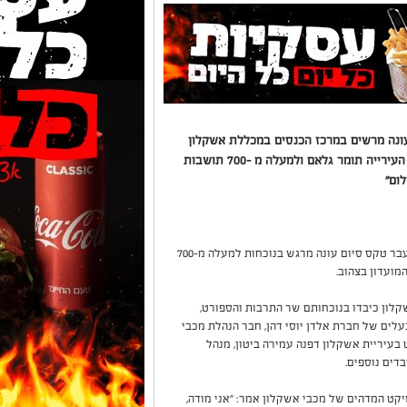
עונה מרשים במרכז הכנסים במכללת אשקלון
בנוכחות שר התרבות והספורט מיקי זוהר, ראש העירייה תומר גלאם ולמעלה מ -700 תושבות
לום"
מועדון הכדורגל של מכבי אשקלון קיים בשבוע שעבר טקס סיום עונה מרגש בנוכחות למעלה מ-700
מועדון בצהוב.
ון כיבדו בנוכחותם שר התרבות והספורט,
בעלים של חברת אלדן יוסי דהן, חבר הנהלת מכבי
בעיריית אשקלון דפנה עמירה ביטון, מנהל
דים נוספים.
יקט המדהים של מכבי אשקלון אמר: ״אני מודה,