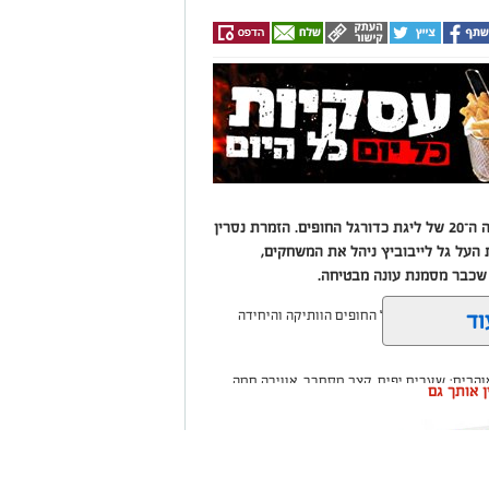
מאות אוהדים מילאו את היציעים בפתיחת העונה ה־20 של ליגת כדורגל החופים. הזמרת נסרין
ת העל גל לייבוביץ ניהל את המשחקים,
שכבר מסמנת עונה מבטיחה.
וד
שר ליגת כדורגל החופים הוותיקה והיחידה
הבים: שערים יפים, קצב מסחרר, אווירה חמה
ין אותך גם
סורת מפוארת.
ו את היציעים עד אפס מקום, ונהנו מאווירה של