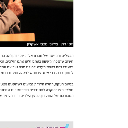
יוסי דהן| צילום: מכבי אשקלון
הבעלים והמייסד של חברת אלדן, יוסי דהן: ״גם המ
חשוב שתזכרו מאיפה באתם ולאן אתם הולכים, וכש
ותעזרו להם לטפס מעלה. לכולנו יהיה טוב אם אחד 
לתמוך בכם, כדי שתגיעו ממש לפסגה ותעמדו במקום
בסיום הטקס, החלה חלוקת גביעים לשחקנים מצטיינ
חולקי מגיני הוקרה למתנדבים ולספונסרים שנרתמי
המבורכת של המועדון, למען הילדים ודור העתיד ש