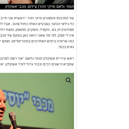
תומר גלאם ומיקי זוהר| צילום: מכבי אשקלון
שר התרבות והספורט מיקי זוהר: ״ראשית אני חייב 
כל גילאי הנוער, בצבעים האלה כחול צהוב , אבל ל
ספורטיבית, בא , מקפיד, משקיע, מתאמן, מנצח ויוד
אין לי ספק, לפי מה שאני רואה כאן בטקס של מכבי
כמו שראינו בימים האחרונים במונדיאליטו, ואתם 
גאים בכם״.
ראש עיריית אשקלון תומר גלאם: ״אני רוצה לפרגן
שמביא הישגים רבים וכבוד גדול לעיר אשקלון, יאל