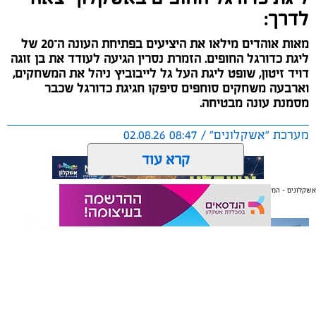
לדרך:
מאות אוהדים מילאו את היציעים בפתיחת העונה ה־20 של
ליגת כדורגל החופים. הזמרת נסרין הגיעה לעודד את בן זוגה
דויד זיטון, שופט ליגת העל גל לייבוביץ ניהל את המשחקים,
וארבעה משחקים סוחפים סיפקו חגיגת כדורגל שכבר
מסמנת עונה מבטיחה.
מערכת "אשקלונים" / 08:47 02.08.26
קרא עוד
אשקלונים - המקומון היומי של אשקלון באינטרנט
אולי יעניין אותך גם
תגים:
כדורגל
,
אשקלון
,
חופים
החול החם של אשקלון הסמיק השבוע מהתרגשות, כאשר
ליגת כדורגל החופים הוותיקה והיחידה בישראל פתחה
רשמית את עונתה ה-20.