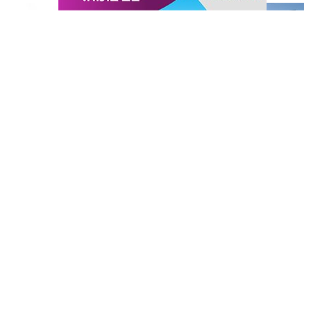
תגים:
כדורגל
,
אשקלון
,
חופים
החול החם של אשקלון הסמיק השבוע מהתרגשות, כאשר
ליגת כדורגל החופים הוותיקה והיחידה בישראל פתחה
רשמית את עונתה ה-20.
תיקון והתקנה שערים חשמליים
משלוחים באשקלון כל העסקים
בדרום
במקום אחד
המחזור הראשון סיפק את כל מה שאוהדי כדורגל אוהבים:
שערים יפים, קצב מסחרר, אווירה חמה ביציעים ורמה
מקצועית גבוהה כיאה למפעל בעל מסורת מפוארת.
את חגיגת הפתיחה ציינו מאות צופים נלהבים שמילאו את
אשקלונים - המקומון היומי של אשקלון באינטרנט מאז 2005
היציעים עד אפס מקום, ונהנו מאווירה של כדורגל קצבי
אשקלונים טאצ - כל העיר במרחק נגיעה
ומוזיקה טובה.
באבו אשקלון - מסעדת בשרים על האש
|
שווארמה אשקלון
אשקלונים - המקומון היומי של אשקלון באינטרנט
הצהרת נגישות
הצהרת נגישות
הצהרת נגישות