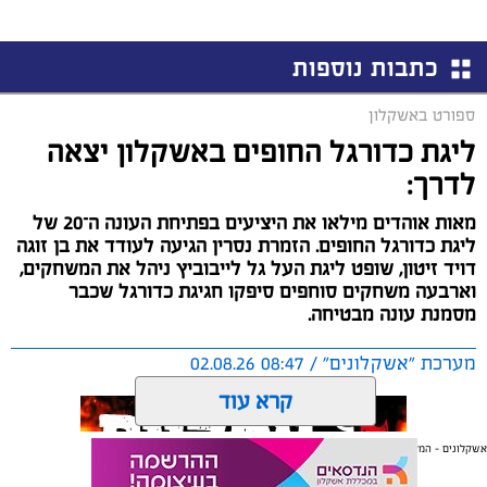
כתבות נוספות
ספורט באשקלון
ליגת כדורגל החופים באשקלון יצאה
לדרך:
מאות אוהדים מילאו את היציעים בפתיחת העונה ה־20 של
ליגת כדורגל החופים. הזמרת נסרין הגיעה לעודד את בן זוגה
דויד זיטון, שופט ליגת העל גל לייבוביץ ניהל את המשחקים,
וארבעה משחקים סוחפים סיפקו חגיגת כדורגל שכבר
מסמנת עונה מבטיחה.
מערכת "אשקלונים" / 08:47 02.08.26
קרא עוד
אשקלונים - המקומון היומי של אשקלון באינטרנט
אולי יעניין אותך גם