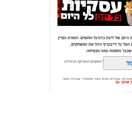
מאות אוהדים מילאו את היציעים בפתיחת העונה ה־20 של ליגת כדורגל החופים. הזמרת נסרין
ת העל גל לייבוביץ ניהל את המשחקים,
שכבר מסמנת עונה מבטיחה.
וד
שר ליגת כדורגל החופים הוותיקה והיחידה
הבים: שערים יפים, קצב מסחרר, אווירה חמה
ין אותך גם
סורת מפוארת.
ו את היציעים עד אפס מקום, ונהנו מאווירה של
רת המצליחה נסרין, שהגיעה לצפות מקרוב בבן
שקלון כל