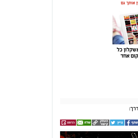
ין אותך גם
שקלון כל
ום אחד
רך: