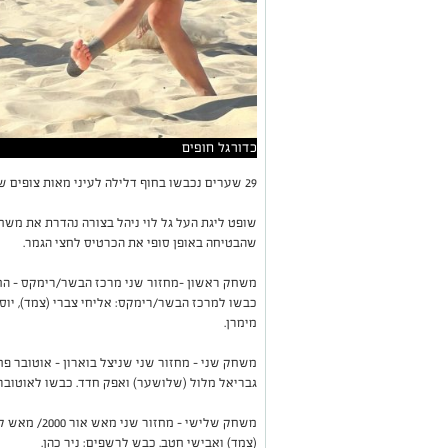
כדורגל חופים
29 שערים נכבשו בחוף דלילה לעיני מאות צופים שהגיעו לצפות במרענן הרשמי של הקיץ באשקלון.
שופט ליגת העל גל לוי ניהל בצורה נהדרת את משח
שהבטיחה באופן סופי את הכרטיס לחצי הגמר.
כבשו למרכז הבשר/רימקס: אליחי צברי (צמד), יוסי
מימרן.
גבריאל מלול (שלושער) ואפק חדד. כבשו לאוטובר:
(צמד) ואבישי חטב. כבש לרשפים: ניר כהן.