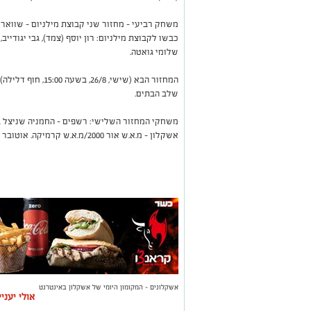
כבשו לקבוצת מילניום: רון יוסף (צמד), גבי יגודיי
שלומי גואטה.
המחזור הבא (שישי, 8
שלב הבתים.
משחקי המחזור השלישי: רשפים - החמניה שניצל ב
אשקלון - מ.א.ש אור 2000/מ.א.ש קרמיקה. אוטובר פחחות ברמה אחרת - שווארמה ראש העיר.
אשקלונים - המקומון היומי של אשקלון באינטרנט
אולי יעני