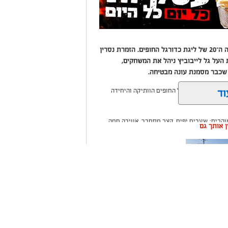
מאות אוהדים מילאו את היציעים בפתיחת העונה ה־20 של ליגת כדורגל החופים. הזמרת נסרין
ת העל גל לייבוביץ ניהל את המשחקים,
שכבר מסמנת עונה מבטיחה.
וד
שר ליגת כדורגל החופים הוותיקה והיחידה
הבים: שערים יפים, קצב מסחרר, אווירה חמה
ין אותך גם
סורת מפוארת.
ו את היציעים עד אפס מקום, ונהנו מאווירה של
רת המצליחה נסרין, שהגיעה לצפות מקרוב בבן
ה שערים
רום