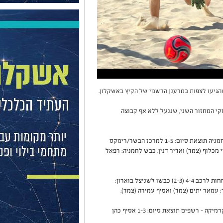
קי המחזור השני, שננעל ללא אף קבוצה
משחק ראשון -מחזור שני מרכז הבשר/רימקס - החמניה תוצאת סיום: 1-5 למרכז הבשר/רימקס
 מכלוף (צמד) ואדיר דנין. כבש לחמניה: רפאל
משחק שני - מחזור שני שניצל בוארון - אוטובר פחחות לרכב 4-4 (2-3) כבשו לשניצל בוארון:
 עמאר יתים (צמד) ואסיף עמירה (צמד).
משחק שלישי - מחזור שני מאש אור 2000/ מאש קרמיקה - רשפים תוצאת סיום: 1-3 אסיף כהן