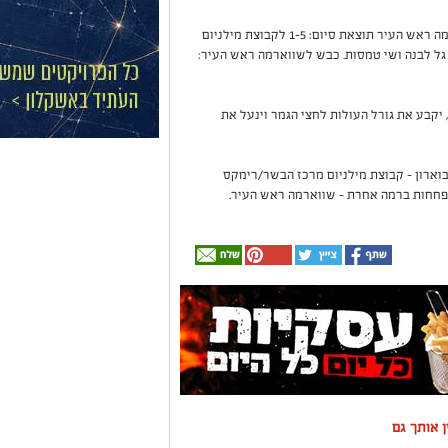
משחק רביעי - מחזור שני קבוצת מילניום - שווארמה ראש העיר תוצאת סיום: 1-5 לקבוצת מילניום
ב, גל לבנה ושי טמסות. כבש לשווארמה ראש העיר:
26/, בשעה 15:00, חוף דלילה), יקבע את גורל העולות לחצי הגמר וינעל את
וארון - קבוצת מילניום מרכז הבשר/רימקס
ין אותך גם