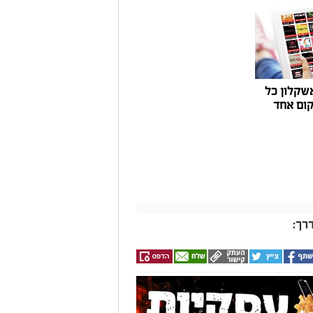
שקלון כל
ום אחד
רך: