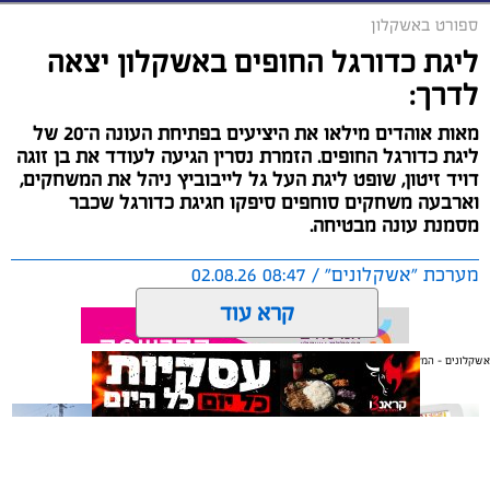
ספורט באשקלון
ליגת כדורגל החופים באשקלון יצאה
לדרך:
מאות אוהדים מילאו את היציעים בפתיחת העונה ה־20 של
ליגת כדורגל החופים. הזמרת נסרין הגיעה לעודד את בן זוגה
דויד זיטון, שופט ליגת העל גל לייבוביץ ניהל את המשחקים,
וארבעה משחקים סוחפים סיפקו חגיגת כדורגל שכבר
מסמנת עונה מבטיחה.
מערכת "אשקלונים" / 08:47 02.08.26
קרא עוד
אשקלונים - המקומון היומי של אשקלון באינטרנט
אולי יעניין אותך גם
תגים:
כדורגל
,
אשקלון
,
חופים