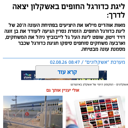
ליגת כדורגל החופים באשקלון יצאה
לדרך:
מאות אוהדים מילאו את היציעים בפתיחת העונה ה־20 של
ליגת כדורגל החופים. הזמרת נסרין הגיעה לעודד את בן זוגה
דויד זיטון, שופט ליגת העל גל לייבוביץ ניהל את המשחקים,
וארבעה משחקים סוחפים סיפקו חגיגת כדורגל שכבר
מסמנת עונה מבטיחה.
מערכת "אשקלונים" / 08:47 02.08.26
קרא עוד
אשקלונים - המקומון היומי של אשקלון באינטרנט
אולי יעניין אותך גם
תגים:
כדורגל
,
אשקלון
,
חופים
החול החם של אשקלון הסמיק השבוע מהתרגשות, כאשר
ליגת כדורגל החופים הוותיקה והיחידה בישראל פתחה