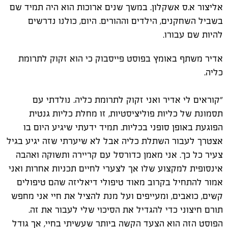
אליצור א.ס אשקלון. במשך שנים ארוכות הוא היה תמיד שם
בשביל השחקנים, הילדים וההורים. היום, כולנו נדרשים
להיות שם עבורו.
אדיר משתף באומץ בפוסט פייסבוק כי הוא זקוק לתרומת
כליה.
"קוראים לי אדיר ואני זקוק לתרומת כליה. נולדתי עם
תסמונת של כליות פוליציסטיות, זו מחלת כליות גנטית
הפוגעת באופן סופני בכליות. תמיד ידעתי שיגיע היום בו
אצטרך לעבור השתלת כליה אבל לא שיערתי שזה יגיע בגיל
צעיר כל כך. אני מאמן כדורסל עם קריירה ותשוקה ואהבה
אינסופית למקצוע שלו אך לצערי לחיים תכניות אחרות ואני
אמור להתחיל בקרוב מאוד טיפולי דיאליזה שהם טיפולים
קשים, כואבים, ומעייפים ועל מנת להציל את חיי אני מחפש
תורם חיצוני כדי להגדיל את הסיכוי שלי לעבור את זה.
הפוסט הזה הוא הצעד הקשה ביותר שעשיתי בחיי, אך גודל