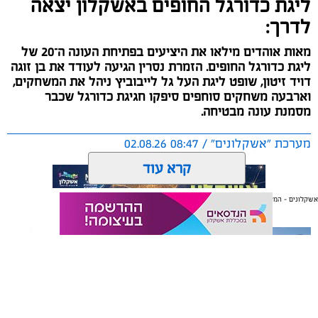
ליגת כדורגל החופים באשקלון יצאה
לדרך:
מאות אוהדים מילאו את היציעים בפתיחת העונה ה־20 של
ליגת כדורגל החופים. הזמרת נסרין הגיעה לעודד את בן זוגה
דויד זיטון, שופט ליגת העל גל לייבוביץ ניהל את המשחקים,
וארבעה משחקים סוחפים סיפקו חגיגת כדורגל שכבר
מסמנת עונה מבטיחה.
מערכת "אשקלונים" / 08:47 02.08.26
קרא עוד
אשקלונים - המקומון היומי של אשקלון באינטרנט
אולי יעניין אותך גם
תגים:
כדורגל
,
אשקלון
,
חופים
החול החם של אשקלון הסמיק השבוע מהתרגשות, כאשר
ליגת כדורגל החופים הוותיקה והיחידה בישראל פתחה